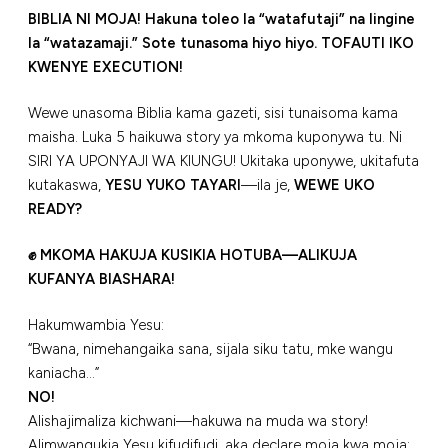
BIBLIA NI MOJA! Hakuna toleo la “watafutaji” na lingine
la “watazamaji.” Sote tunasoma hiyo hiyo. TOFAUTI IKO
KWENYE EXECUTION!
Wewe unasoma Biblia kama gazeti, sisi tunaisoma kama
maisha. Luka 5 haikuwa story ya mkoma kuponywa tu. Ni
SIRI YA UPONYAJI WA KIUNGU! Ukitaka uponywe, ukitafuta
kutakaswa,
YESU YUKO TAYARI
—ila je,
WEWE UKO
READY?
✊ MKOMA HAKUJA KUSIKIA HOTUBA—ALIKUJA
KUFANYA BIASHARA!
Hakumwambia Yesu:
“Bwana, nimehangaika sana, sijala siku tatu, mke wangu
kaniacha…”
NO!
Alishajimaliza kichwani—hakuwa na muda wa story!
Alimwangukia Yesu kifudifudi, aka declare moja kwa moja: