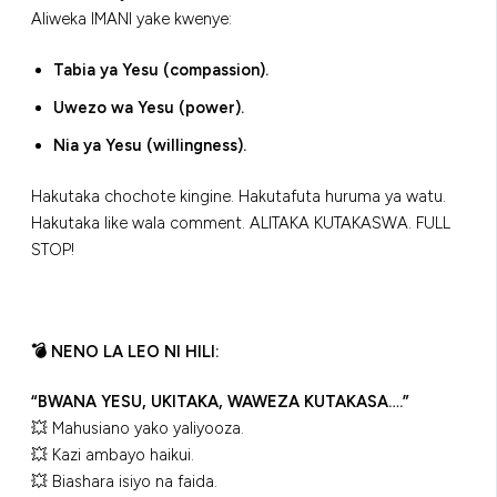
Aliweka IMANI yake kwenye:
Tabia ya Yesu (compassion).
Uwezo wa Yesu (power).
Nia ya Yesu (willingness).
Hakutaka chochote kingine. Hakutafuta huruma ya watu.
Hakutaka like wala comment. ALITAKA KUTAKASWA. FULL
STOP!
💣 NENO LA LEO NI HILI:
“BWANA YESU, UKITAKA, WAWEZA KUTAKASA….”
💥 Mahusiano yako yaliyooza.
💥 Kazi ambayo haikui.
💥 Biashara isiyo na faida.