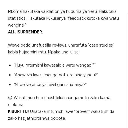
Mkoma hakutaka validation ya huduma ya Yesu. Hakutaka
statistics. Hakutaka kukusanya “feedback kutoka kwa watu
wengine.”
ALIJISURRENDER.
Wewe bado unafuatilia reviews, unatafuta “case studies”
kabla hujaamini mtu. Mpaka unajiuliza:
“Huyu mtumishi kawasaidia watu wangapi?”
“Anaweza kweli changamoto za aina yangu?”
“Ni deliverance ya level gani anafanya?”
😒 Wakati huo huo unashikilia changamoto zako kama
diploma!
KIBURI TU!
Unataka mtumishi awe “proven” wakati shida
zako hazijathibitishwa popote.