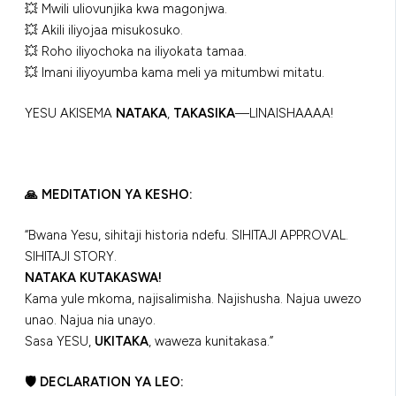
💥 Mwili uliovunjika kwa magonjwa.
💥 Akili iliyojaa misukosuko.
💥 Roho iliyochoka na iliyokata tamaa.
💥 Imani iliyoyumba kama meli ya mitumbwi mitatu.
YESU AKISEMA
NATAKA
,
TAKASIKA
—LINAISHAAAA!
🙏 MEDITATION YA KESHO:
“Bwana Yesu, sihitaji historia ndefu. SIHITAJI APPROVAL.
SIHITAJI STORY.
NATAKA KUTAKASWA!
Kama yule mkoma, najisalimisha. Najishusha. Najua uwezo
unao. Najua nia unayo.
Sasa YESU,
UKITAKA
, waweza kunitakasa.”
🛡 DECLARATION YA LEO: