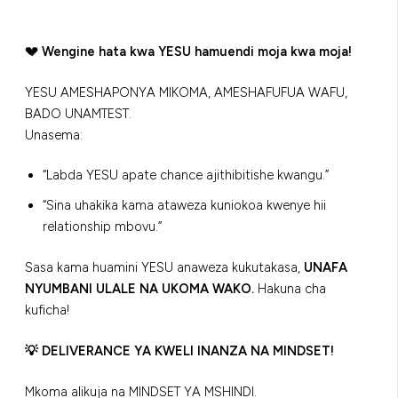
💔 Wengine hata kwa YESU hamuendi moja kwa moja!
YESU AMESHAPONYA MIKOMA, AMESHAFUFUA WAFU,
BADO UNAMTEST.
Unasema:
“Labda YESU apate chance ajithibitishe kwangu.”
“Sina uhakika kama ataweza kuniokoa kwenye hii
relationship mbovu.”
Sasa kama huamini YESU anaweza kukutakasa,
UNAFA
NYUMBANI ULALE NA UKOMA WAKO.
Hakuna cha
kuficha!
💡 DELIVERANCE YA KWELI INANZA NA MINDSET!
Mkoma alikuja na MINDSET YA MSHINDI.