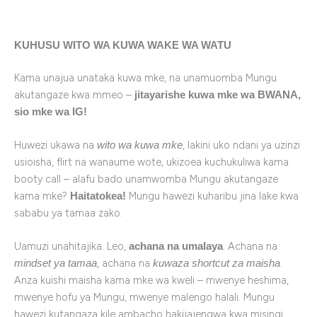
KUHUSU WITO WA KUWA WAKE WA WATU
Kama unajua unataka kuwa mke, na unamuomba Mungu
akutangaze kwa mmeo –
jitayarishe kuwa mke wa BWANA,
sio mke wa IG!
Huwezi ukawa na
, lakini uko ndani ya uzinzi
wito wa kuwa mke
usioisha, flirt na wanaume wote, ukizoea kuchukuliwa kama
booty call – alafu bado unamwomba Mungu akutangaze
kama mke?
Mungu hawezi kuharibu jina lake kwa
Haitatokea!
sababu ya tamaa zako.
Uamuzi unahitajika. Leo,
. Achana na
achana na umalaya
, achana na
.
mindset ya tamaa
kuwaza shortcut za maisha
Anza kuishi maisha kama mke wa kweli – mwenye heshima,
mwenye hofu ya Mungu, mwenye malengo halali. Mungu
hawezi kutangaza kile ambacho hakijajengwa kwa misingi