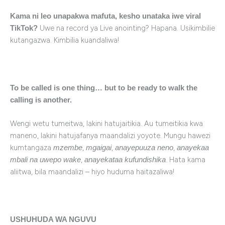
Kama ni leo unapakwa mafuta, kesho unataka iwe viral
Uwe na record ya Live anointing? Hapana. Usikimbilie
TikTok?
kutangazwa. Kimbilia kuandaliwa!
To be called is one thing… but to be ready to walk the
calling is another.
Wengi wetu tumeitwa, lakini hatujaitikia. Au tumeitikia kwa
maneno, lakini hatujafanya maandalizi yoyote. Mungu hawezi
kumtangaza
,
,
,
mzembe
mgaigai
anayepuuza neno
anayekaa
,
. Hata kama
mbali na uwepo wake
anayekataa kufundishika
aliitwa, bila maandalizi – hiyo huduma haitazaliwa!
USHUHUDA WA NGUVU