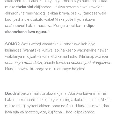
akaikamilisha. Lakini kabla ya hiyo miaka 3 ya huduma, alikaa
miaka
akijiandaa – akiwa seremala wa kawaida,
thelathini
akihudhuria masinagogi, akikaa kimya, bila kujitangaza wala
kuonyesha ule utukufu wake! Miaka yote hiyo alikuwa
! Lakini muda wa Mungu ulipofika –
undercover
ndipo
akaonekana kwa nguvu!
Watu wengi wanataka kutangazwa kabla ya
SOMO?
kujiandaa! Wanataka kuitwa leo, na kesho waonekane hewani
wakifanya miujiza! Hakuna kitu kama hicho. Kila unapokwepa
, unachelewesha
.
season ya maandalizi
season ya kutangazwa
Mungu hawezi kutangaza mtu ambaye hajaiva!
alipakwa mafuta akiwa kijana. Akaitwa kuwa mfalme.
Daudi
Lakini haikumaanisha kesho yake aliingia ikulu! La hasha! Alikaa
miaka mingi nyikani akipambana na Sauli. Mungu alimwandaa
kwa njia ya mateso, vita, kujificha – hadi alipokomaa.