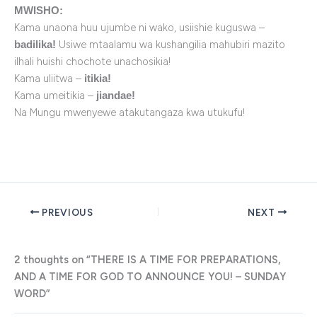
MWISHO:
Kama unaona huu ujumbe ni wako, usiishie kuguswa –
Usiwe mtaalamu wa kushangilia mahubiri mazito
badilika!
ilhali huishi chochote unachosikia!
Kama uliitwa –
itikia!
Kama umeitikia –
jiandae!
Na Mungu mwenyewe atakutangaza kwa utukufu!
PREVIOUS
NEXT
2 thoughts on “THERE IS A TIME FOR PREPARATIONS,
AND A TIME FOR GOD TO ANNOUNCE YOU! – SUNDAY
WORD”