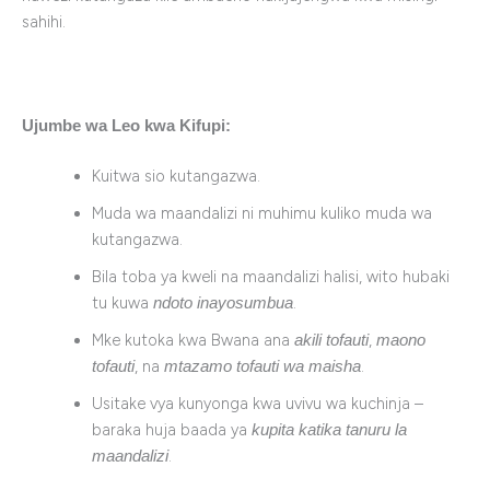
sahihi.
Ujumbe wa Leo kwa Kifupi:
Kuitwa sio kutangazwa.
Muda wa maandalizi ni muhimu kuliko muda wa
kutangazwa.
Bila toba ya kweli na maandalizi halisi, wito hubaki
tu kuwa
.
ndoto inayosumbua
Mke kutoka kwa Bwana ana
,
akili tofauti
maono
, na
.
tofauti
mtazamo tofauti wa maisha
Usitake vya kunyonga kwa uvivu wa kuchinja –
baraka huja baada ya
kupita katika tanuru la
.
maandalizi