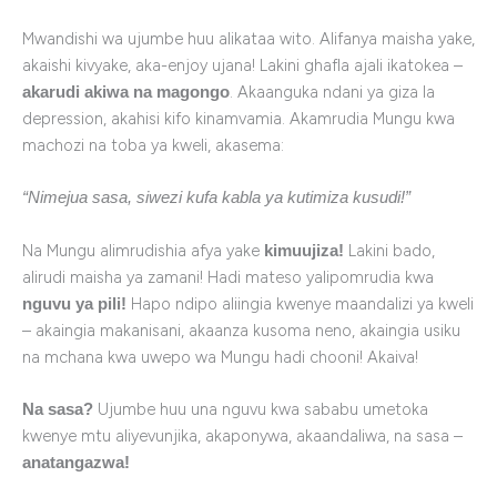
Mwandishi wa ujumbe huu alikataa wito. Alifanya maisha yake,
akaishi kivyake, aka-enjoy ujana! Lakini ghafla ajali ikatokea –
. Akaanguka ndani ya giza la
akarudi akiwa na magongo
depression, akahisi kifo kinamvamia. Akamrudia Mungu kwa
machozi na toba ya kweli, akasema:
“Nimejua sasa, siwezi kufa kabla ya kutimiza kusudi!”
Na Mungu alimrudishia afya yake
Lakini bado,
kimuujiza!
alirudi maisha ya zamani! Hadi mateso yalipomrudia kwa
Hapo ndipo aliingia kwenye maandalizi ya kweli
nguvu ya pili!
– akaingia makanisani, akaanza kusoma neno, akaingia usiku
na mchana kwa uwepo wa Mungu hadi chooni! Akaiva!
Ujumbe huu una nguvu kwa sababu umetoka
Na sasa?
kwenye mtu aliyevunjika, akaponywa, akaandaliwa, na sasa –
anatangazwa!