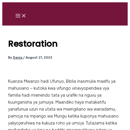
Skip
to
content
Restoration
By
Denis
/
August 21, 2023
Kuanzia Mwanzo hadi Ufunuo, Biblia inasimulia maelfu ya
mahusiano – kutoka kwa vifungo vinavyopendwa vya
familia hadi mienendo tata ya urafiki na nguvu ya
kuunganisha ya jumuiya. Maandiko haya matakatifu
yanafunua uzuri na utata wa mwingiliano wa wanadamu,
pamoja na mpango wa Mungu katika kuponya mahusiano
yaliyojeruhiwa na kukuza roho ya umoja. Tutazama katika
mafundisho ya kina na hadithi zinazopatikana ndani ya