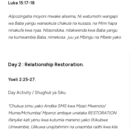
Luka 15:17-18
Alipozingatia moyoni mwake alisema, Ni watumishi wangapi
wa Baba yangu wanaokula chakula na kusaza, na Mimi hapa
ninakufa kwa njaa. Nitaondoka, nitakwenda kwa Baba yangu
na kumwambia Baba, nimekosa juu ya Mbingu na Mbele yako.
Day 2 : Relationship Restoration.
Yoeli 2:25-27.
Day Activity / Shughuli ya Siku.
“Chukua simu yako Andika SMS kwa Mzazi Mwenzio/
Mume/Mchumba/ Mpenzi ambaye unataka RESTORATION
ifanyike kati yenu kwa kutumia maneno yako (Kikubwa
Umwambie, Ulikuwa unajitahmini na unaomba radhi kwa kila