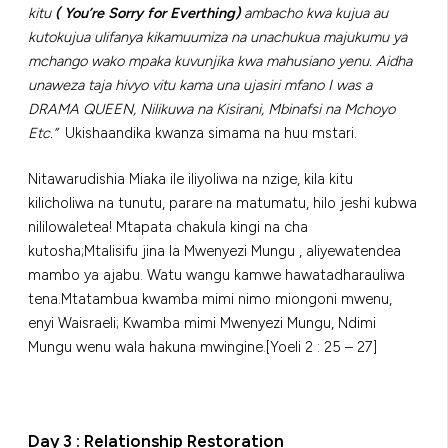
kitu
( You’re Sorry for Everthing)
ambacho kwa kujua au
kutokujua ulifanya kikamuumiza na unachukua majukumu ya
mchango wako mpaka kuvunjika kwa mahusiano yenu. Aidha
unaweza taja hivyo vitu kama una ujasiri mfano I was a
DRAMA QUEEN, Nilikuwa na Kisirani, Mbinafsi na Mchoyo
Etc.”
Ukishaandika kwanza simama na huu mstari.
Nitawarudishia Miaka ile iliyoliwa na nzige, kila kitu
kilicholiwa na tunutu, parare na matumatu, hilo jeshi kubwa
nililowaletea! Mtapata chakula kingi na cha
kutosha;Mtalisifu jina la Mwenyezi Mungu , aliyewatendea
mambo ya ajabu. Watu wangu kamwe hawatadharauliwa
tena.Mtatambua kwamba mimi nimo miongoni mwenu,
enyi Waisraeli; Kwamba mimi Mwenyezi Mungu, Ndimi
Mungu wenu wala hakuna mwingine.[Yoeli 2 : 25 – 27]
Day 3 : Relationship Restoration