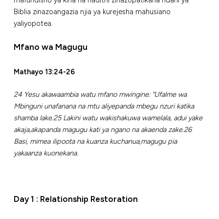
Biblia zinazoangazia njia ya kurejesha mahusiano
yaliyopotea.
Mfano wa Magugu
Mathayo 13:24-26
24 Yesu akawaambia watu mfano mwingine: “Ufalme wa
Mbinguni unafanana na mtu aliyepanda mbegu nzuri katika
shamba lake.25 Lakini watu wakishakuwa wamelala, adui yake
akaja,akapanda magugu kati ya ngano na akaenda zake.26
Basi, mimea ilipoota na kuanza kuchanua,magugu pia
yakaanza kuonekana.
Day 1 : Relationship Restoration