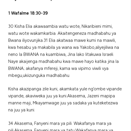
1 Wafalme 18:30-39
30 Kisha Elia akawaambia watu wote, Nikaribieni mimi,
watu wote wakamkarbia. Akaitengeneza madhabahu ya
Bwana iliyovunjika.31 Elia akatwaa mawe kumi na mawili,
kwa hesabu ya makabila ya wana wa Yakobo,aliyejiliwa na
neno la BWANA na kuambiwa, Jina lako litakuwa Israeli.
Naye akaijenga madhabahu kwa mawe hayo katika jina la
BWANA; akafanya mfereji, kama wa vipimo viwili vya
mbegu,ukiizunguka madhabahu.
Kisha akazipanga zile kuni, akamkata yule ng’ombe vipande
vipande, akaviweka juu ya kuni.Akasema, Jazeni mapipa
manne maji, Mkayamwage juu ya sadaka ya kuteketezwa
na juu ya kuni.
34 Akasema, Fanyeni mara ya pili. Wakafanya mara ya
pili.Akasema, Fanyeni mara ya tatu.Wakafanya mara ya