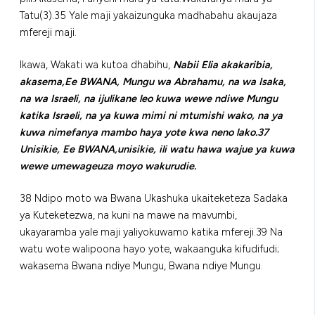
Tatu(3).35 Yale maji yakaizunguka madhabahu akaujaza
mfereji maji.
Ikawa, Wakati wa kutoa dhabihu,
Nabii Elia akakaribia,
akasema,Ee BWANA, Mungu wa Abrahamu, na wa Isaka,
na wa Israeli, na ijulikane leo kuwa wewe ndiwe Mungu
katika Israeli, na ya kuwa mimi ni mtumishi wako, na ya
kuwa nimefanya mambo haya yote kwa neno lako.37
Unisikie, Ee BWANA,unisikie, ili watu hawa wajue ya kuwa
wewe umewageuza moyo wakurudie.
38 Ndipo moto wa Bwana Ukashuka ukaiteketeza Sadaka
ya Kuteketezwa, na kuni na mawe na mavumbi,
ukayaramba yale maji yaliyokuwamo katika mfereji.39 Na
watu wote walipoona hayo yote, wakaanguka kifudifudi;
wakasema Bwana ndiye Mungu, Bwana ndiye Mungu.