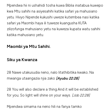
Mpendwa hii ni ushahidi tosha kuwa Biblia inatabua kuwepo
kwa Mtu sahihi na asiyesahihi katika safari ya mahusiano
yetu. Hivyo Nipende kukusihi uweze kutembea nasi katika
safari ya Maombi haya ili tuweze kuangusha KUTA
zilizofunga mahusiano yetu na kuweza kupata watu sahihi
katika mahusiano yetu.
Maombi ya Mtu Sahihi.
Siku ya Kwanza
28 Nawe utakusudia neno, nalo litathibitika kwako; Na
mwanga utaangazia njia zako
[Ayubu 22:28]
28 You will also declare a thing.And it will be established
for you; So light will shine on your ways.
[Job 22:28]
Mpendwa simama na neno hili na fanya tamko