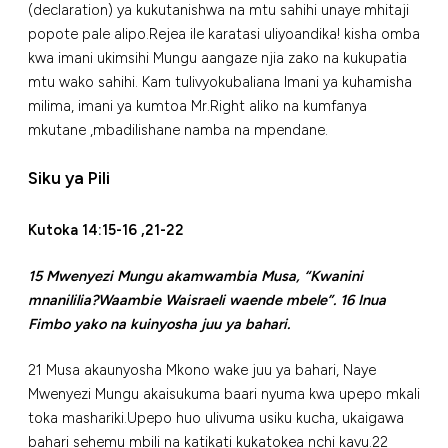
(declaration) ya kukutanishwa na mtu sahihi unaye mhitaji
popote pale alipo.Rejea ile karatasi uliyoandika! kisha omba
kwa imani ukimsihi Mungu aangaze njia zako na kukupatia
mtu wako sahihi. Kam tulivyokubaliana Imani ya kuhamisha
milima, imani ya kumtoa Mr.Right aliko na kumfanya
mkutane ,mbadilishane namba na mpendane.
Siku ya Pili
Kutoka 14:15-16 ,21-22
15 Mwenyezi Mungu akamwambia Musa, “Kwanini
mnanililia?Waambie Waisraeli waende mbele”. 16 Inua
Fimbo yako na kuinyosha juu ya bahari.
21 Musa akaunyosha Mkono wake juu ya bahari, Naye
Mwenyezi Mungu akaisukuma baari nyuma kwa upepo mkali
toka mashariki.Upepo huo ulivuma usiku kucha, ukaigawa
bahari sehemu mbili na katikati kukatokea nchi kavu.22