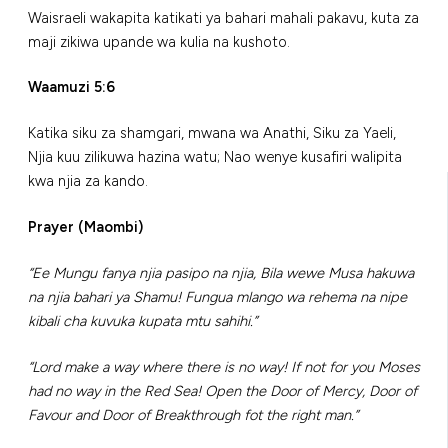
Waisraeli wakapita katikati ya bahari mahali pakavu, kuta za
maji zikiwa upande wa kulia na kushoto.
Waamuzi 5:6
Katika siku za shamgari, mwana wa Anathi, Siku za Yaeli,
Njia kuu zilikuwa hazina watu; Nao wenye kusafiri walipita
kwa njia za kando.
Prayer (Maombi)
“Ee Mungu fanya njia pasipo na njia, Bila wewe Musa hakuwa
na njia bahari ya Shamu! Fungua mlango wa rehema na nipe
kibali cha kuvuka kupata mtu sahihi.”
“Lord make a way where there is no way! If not for you Moses
had no way in the Red Sea! Open the Door of Mercy, Door of
Favour and Door of Breakthrough fot the right man.”