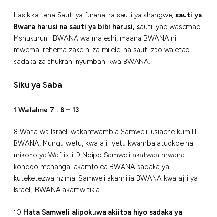
Itasikika tena Sauti ya furaha na sauti ya shangwe,
sauti ya
Bwana harusi na sauti ya bibi harusi, s
auti yao wasemao
Mshukuruni BWANA wa majeshi, maana BWANA ni
mwema, rehema zake ni za milele, na sauti zao waletao
sadaka za shukrani nyumbani kwa BWANA.
Siku ya Saba
1 Wafalme 7 : 8 – 13
8 Wana wa Israeli wakamwambia Samweli, usiache kumilili
BWANA, Mungu wetu, kwa ajili yetu kwamba atuokoe na
mikono ya Wafilisti. 9 Ndipo Samweli akatwaa mwana-
kondoo mchanga, akamtolea BWANA sadaka ya
kuteketezwa nzima; Samweli akamlilia BWANA kwa ajili ya
Israeli; BWANA akamwitikia.
10
Hata Samweli alipokuwa akiitoa hiyo sadaka ya