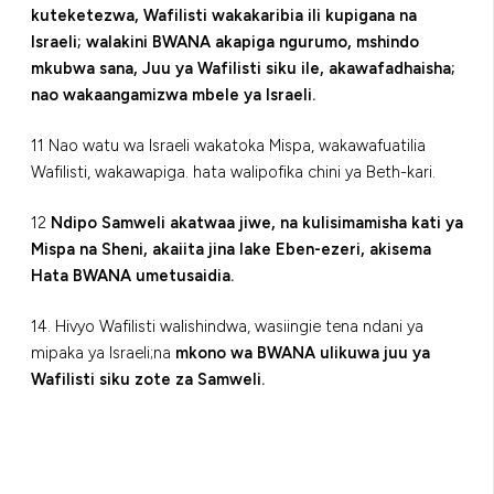
kuteketezwa, Wafilisti wakakaribia ili kupigana na
Israeli; walakini BWANA akapiga ngurumo, mshindo
mkubwa sana, Juu ya Wafilisti siku ile, akawafadhaisha;
nao wakaangamizwa mbele ya Israeli.
11 Nao watu wa Israeli wakatoka Mispa, wakawafuatilia
Wafilisti, wakawapiga. hata walipofika chini ya Beth-kari.
12
Ndipo Samweli akatwaa jiwe, na kulisimamisha kati ya
Mispa na Sheni, akaiita jina lake Eben-ezeri, akisema
Hata BWANA umetusaidia.
14. Hivyo Wafilisti walishindwa, wasiingie tena ndani ya
mipaka ya Israeli;na
mkono wa BWANA ulikuwa juu ya
Wafilisti siku zote za Samweli.