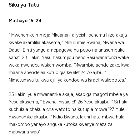
Siku ya Tatu
Mathayo 15 :24
” Mwanamke mmoja Mkaanani aliyeishi sehemu hizo akaja
kwake akamlilia akasema, ” Nihurumie Bwana, Mwana wa
Daudi; Binti yangu amepagawa na pepo na anasumbuka
sana”. 23 Lakini Yesu hakumjibu neno.Basi wanafunzi wake
wakamwendea wakamwomba, “Mwambie aende zake, kwa
maana anendelea kutupigia kelele”.24 Akajibu, ”
Nimetumwa tu kwa ajili ya kondoo wa Israeli waliopotea.”
25 Lakini yule mwanamke akaja, akapiga magoti mbele ya
Yesu akasema, ” Bwana, nisaidie!” 26 Yesu akajibu, ” Si haki
kuchukua chakula cha watoto na kutupia mbwa.”27 Yule
mwanamke akajibu, ” Ndio Bwana, lakini hata mbwa hula
makombo yanayo anguka kutoka kwenye meza za
mabwana wao”