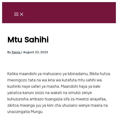
Skip
to
content
Mtu Sahihi
By
Denis
/
August 23, 2023
Katika maandishi ya mahusiano ya kibinadamu, Biblia hutoa
mwongozo tata na wa kina wa kutafuta mtu sahihi wa
kushiriki naye safari ya maisha. Maandishi haya ya kale
yanatoa kanuni zisizo na wakati na simulizi zenye
kuhuzunisha ambazo huangazia sifa za mwenzi anayefaa,
zikitoa mwanga juu ya kiini cha uhusiano wenye maana na
unaozingatia Mungu.