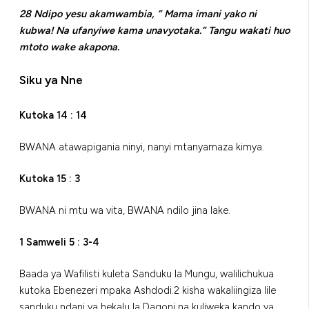
28 Ndipo yesu akamwambia, ” Mama imani yako ni
kubwa! Na ufanyiwe kama unavyotaka.” Tangu wakati huo
mtoto wake akapona.
Siku ya Nne
Kutoka 14 : 14
BWANA atawapigania ninyi, nanyi mtanyamaza kimya.
Kutoka 15 : 3
BWANA ni mtu wa vita, BWANA ndilo jina lake.
1 Samweli 5 : 3-4
Baada ya Wafilisti kuleta Sanduku la Mungu, walilichukua
kutoka Ebenezeri mpaka Ashdodi.2 kisha wakaliingiza lile
sanduku ndani ya hekalu la Dagoni na kuliweka kando ya