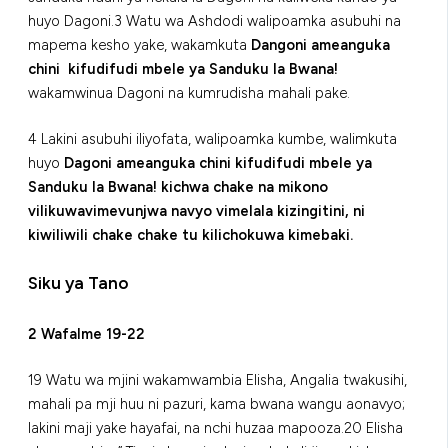
huyo Dagoni.3 Watu wa Ashdodi walipoamka asubuhi na
mapema kesho yake, wakamkuta
Dangoni ameanguka
chini kifudifudi mbele ya Sanduku la Bwana!
wakamwinua Dagoni na kumrudisha mahali pake.
4 Lakini asubuhi iliyofata, walipoamka kumbe, walimkuta
huyo
Dagoni ameanguka chini kifudifudi mbele ya
Sanduku la Bwana! kichwa chake na mikono
vilikuwavimevunjwa navyo vimelala kizingitini, ni
kiwiliwili chake chake tu kilichokuwa kimebaki.
Siku ya Tano
2 Wafalme 19-22
19 Watu wa mjini wakamwambia Elisha, Angalia twakusihi,
mahali pa mji huu ni pazuri, kama bwana wangu aonavyo;
lakini maji yake hayafai, na nchi huzaa mapooza.20 Elisha