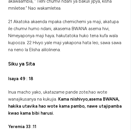
akawaambia, ” Tieni chumvi ndani ya bakuli jipya, kisha
mniletee.” Nao wakamletea.
21 Akatoka akaenda mpaka chemichemi ya maji, akatupa
ile chumvi humo ndani, akasema BWANA asema hivi,
Nimeyaponya maji haya; hakutatoka huko tena kufa wala
kupooza. 22 Hivyo yale maji yakapona hata leo, sawa sawa
na neno la Elisha alilolinena.
Siku ya Sita
Isaya 49 : 18
Inua macho yako, ukatazame pande zote;hao wote
wanajikusanya na kukujia.
Kama niishivyo,asema BWANA,
hakika utavika hao wote kama pambo, nawe utajipamba
kwao kama bibi harusi.
Yeremia 33 :11