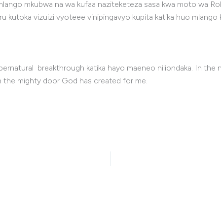
 mlango mkubwa na wa kufaa naziteketeza sasa kwa moto wa Roho
u kutoka vizuizi vyoteee vinipingavyo kupita katika huo mlango k
ernatural breakthrough katika hayo maeneo niliondaka. In the n
ugh the mighty door God has created for me.