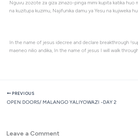
Nguvu zozote za giza zinazo-pinga mimi kupita katika huo
na kuzitupa kuzimu, Najifunika damu ya Yesu na kujiweka hur
In the name of jesus idecree and declare breakthrough !sup
maeneo nilio andika, In the name of jesus I will walk thro
PREVIOUS
OPEN DOORS/ MALANGO YALIYOWAZI -DAY 2
Leave a Comment