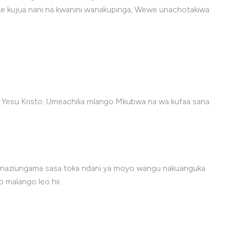
ake kujua nani na kwanini wanakupinga, Wewe unachotakiwa
 Yesu Kristo. Umeachilia mlango Mkubwa na wa kufaa sana
go naziungama sasa toka ndani ya moyo wangu nakuanguka
 malango leo hii.