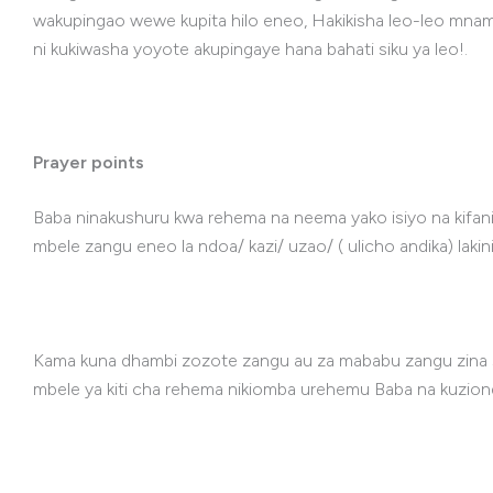
wakupingao wewe kupita hilo eneo, Hakikisha leo-leo mnam
ni kukiwasha yoyote akupingaye hana bahati siku ya leo!.
Prayer points
Baba ninakushuru kwa rehema na neema yako isiyo na kifa
mbele zangu eneo la ndoa/ kazi/ uzao/ ( ulicho andika) lak
Kama kuna dhambi zozote zangu au za mababu zangu zina s
mbele ya kiti cha rehema nikiomba urehemu Baba na kuziondo