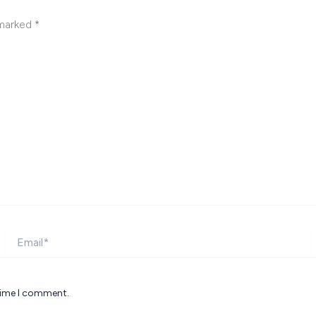
 marked
*
Email*
W
 time I comment.