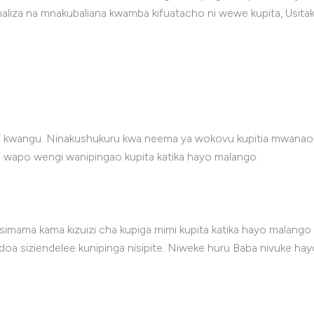
aliza na mnakubaliana kwamba kifuatacho ni wewe kupita, Usit
ni kwangu. Ninakushukuru kwa neema ya wokovu kupitia mwanao
ini wapo wengi wanipingao kupita katika hayo malango.
imama kama kizuizi cha kupiga mimi kupita katika hayo malan
a siziendelee kunipinga nisipite. Niweke huru Baba nivuke hayo