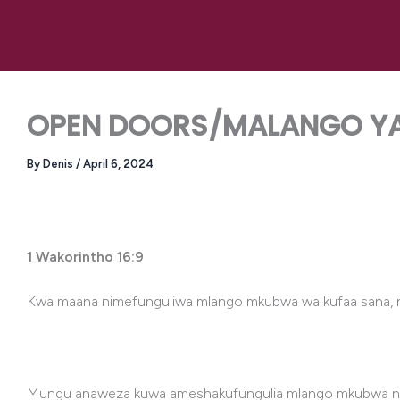
Skip
to
content
OPEN DOORS/MALANGO YAL
By
Denis
/
April 6, 2024
1 Wakorintho 16:9
Kwa maana nimefunguliwa mlango mkubwa wa kufaa sana, 
Mungu anaweza kuwa ameshakufungulia mlango mkubwa na 