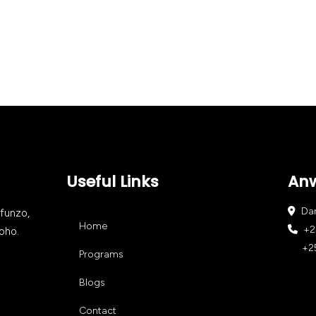
Useful Links
An
Dar 
afunzo,
Home
+25
oho.
+255
Programs
Blogs
Contact