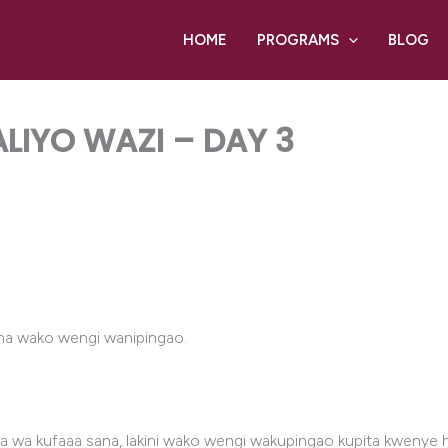
HOME
PROGRAMS
BLOG
IYO WAZI – DAY 3
na wako wengi wanipingao.
wa kufaaa sana, lakini wako wengi wakupingao kupita kwenye