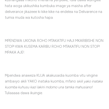
kushangaaa mikono imehama yenyewe, Tulia dawa ikuingiee
hata woga ukikushika kumbuka image ya maisha after
deliverance jikazeee ki kike kike na endelea na Delivarence na
tumia muda wa kutosha hapa.
MPENDWA UKIONA ROHO MTAKATIFU HAJI MKARIBISHE NON
STOP! KWA KUSEMA KARIBU ROHO MTAKATIFU NON STOP!
MPAKA AJE!.
Mpendwa anaweza KUJA akakusaidia kuomba vitu vingine
ambavyo akili YAKO inataka kuomba, mfano a
kili yako inataka
kuomba kuhusu kazi lakini mdomo una tamka mahusiano!
Tuliaaaaa dawa ikuingie.