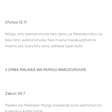
Ufunuo 12:11
Ndugu zetu wamemshinda kwa damu ya Mwanakondoo na
kwa neno waliloshuhudia, Kwa maana hawakuyathamini
maisha yao kuwa kitu sana, wakawa tayari kufa.
3 OMBA MALAIKA WA MUNGU WAKUZUNGUKE.
Zaburi 34:7
Malaika wa Mwenyezi-Mungu huwalinda wote wamchao,na
kuwaokoa katika hatari.