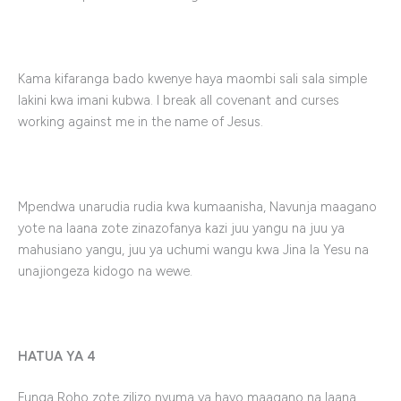
Kama kifaranga bado kwenye haya maombi sali sala simple
lakini kwa imani kubwa. I break all covenant and curses
working against me in the name of Jesus.
Mpendwa unarudia rudia kwa kumaanisha, Navunja maagano
yote na laana zote zinazofanya kazi juu yangu na juu ya
mahusiano yangu, juu ya uchumi wangu kwa Jina la Yesu na
unajiongeza kidogo na wewe.
HATUA YA 4
Funga Roho zote zilizo nyuma ya hayo maagano na laana.