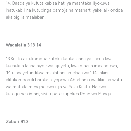
14. Baada ya kufuta kabisa hati ya mashtaka iliyokuwa
inatukabili na kutupinga pamoja na masharti yake, ali-iondoa
akaipigilia msalabani.
Wagalatia 3:13-14
13.Kristo alitukomboa kutoka katika laana ya sheria kwa
kuchukua laana hiyo kwa ajiliyetu, kwa maana imeandikwa,
”Mtu anayetundikwa msalabani amelaaniwa.” 14.Lakini
alitukomboa ili baraka aliyopewa Abrahamu iwafikie na watu
wa mataifa mengine kwa njia ya Yesu Kristo. Na kwa
kutegemea imani, sisi tupate kupokea Roho wa Mungu.
Zaburi 91:3