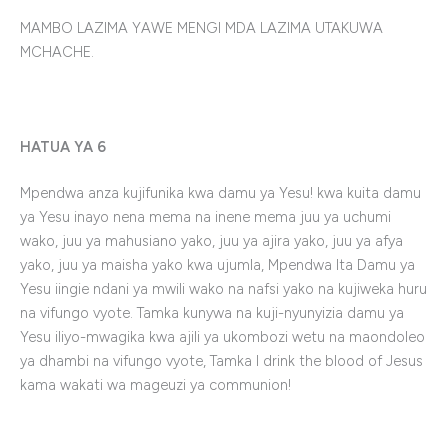
MAMBO LAZIMA YAWE MENGI MDA LAZIMA UTAKUWA
MCHACHE.
HATUA YA 6
Mpendwa anza kujifunika kwa damu ya Yesu! kwa kuita damu
ya Yesu inayo nena mema na inene mema juu ya uchumi
wako, juu ya mahusiano yako, juu ya ajira yako, juu ya afya
yako, juu ya maisha yako kwa ujumla, Mpendwa lta Damu ya
Yesu iingie ndani ya mwili wako na nafsi yako na kujiweka huru
na vifungo vyote. Tamka kunywa na kuji-nyunyizia damu ya
Yesu iliyo-mwagika kwa ajili ya ukombozi wetu na maondoleo
ya dhambi na vifungo vyote, Tamka I drink the blood of Jesus
kama wakati wa mageuzi ya communion!