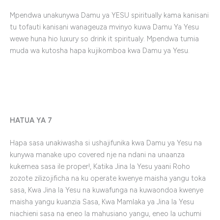
Mpendwa unakunywa Damu ya YESU spiritually kama kanisani
tu tofauti kanisani wanageuza mvinyo kuwa Damu Ya Yesu
wewe huna hio luxury so drink it spiritualy. Mpendwa tumia
muda wa kutosha hapa kujikomboa kwa Damu ya Yesu.
HATUA YA 7
Hapa sasa unakiwasha si ushajifunika kwa Damu ya Yesu na
kunywa manake upo covered nje na ndani na unaanza
kukemea sasa ile proper!, Katika Jina la Yesu yaani Roho
zozote zilizojificha na ku operate kwenye maisha yangu toka
sasa, Kwa Jina la Yesu na kuwafunga na kuwaondoa kwenye
maisha yangu kuanzia Sasa, Kwa Mamlaka ya Jina la Yesu
niachieni sasa na eneo la mahusiano yangu, eneo la uchumi