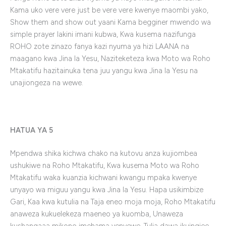
Kama uko vere vere just be vere vere kwenye maombi yako,
Show them and show out yaani Kama begginer mwendo wa
simple prayer lakini imani kubwa, Kwa kusema nazifunga
ROHO zote zinazo fanya kazi nyuma ya hizi LAANA na
maagano kwa Jina la Yesu, Naziteketeza kwa Moto wa Roho
Mtakatifu hazitainuka tena juu yangu kwa Jina la Yesu na
unajiongeza na wewe.
HATUA YA 5
Mpendwa shika kichwa chako na kutovu anza kujiombea
ushukiwe na Roho Mtakatifu, Kwa kusema Moto wa Roho
Mtakatifu waka kuanzia kichwani kwangu mpaka kwenye
unyayo wa miguu yangu kwa Jina la Yesu. Hapa usikimbize
Gari, Kaa kwa kutulia na Taja eneo moja moja, Roho Mtakatifu
anaweza kukuelekeza maeneo ya kuomba, Unaweza