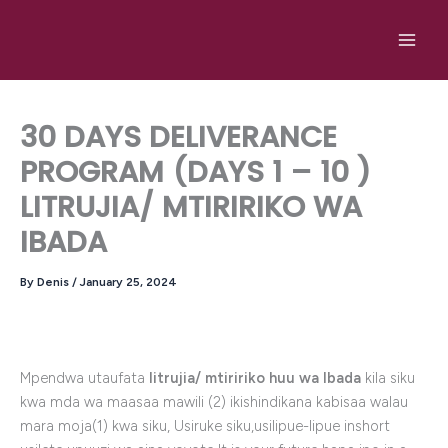
Skip
to
content
30 DAYS DELIVERANCE
PROGRAM (DAYS 1 – 10 )
LITRUJIA/ MTIRIRIKO WA
IBADA
By
Denis
/
January 25, 2024
Mpendwa utaufata
litrujia/ mtiririko huu wa Ibada
kila siku
kwa mda wa maasaa mawili (2) ikishindikana kabisaa walau
mara moja(1) kwa siku, Usiruke siku,usilipue-lipue inshort