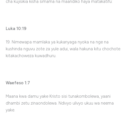
cha kujisikia kisha simama na maandiko haya matakatifu:
Luka 10:19
19. Nimewapa mamlaka ya kukanyaga nyoka na nge na
kushinda nguvu zote za yule adui, wala hakuna kitu chochote
kitakachoweza kuwadhuru.
Waefeso 1:7
Maana kwa damu yake Kristo sisi tunakombolewa, yaani
dhambi zetu zinaondolewa. Ndivyo ulivyo ukuu wa neema
yake.