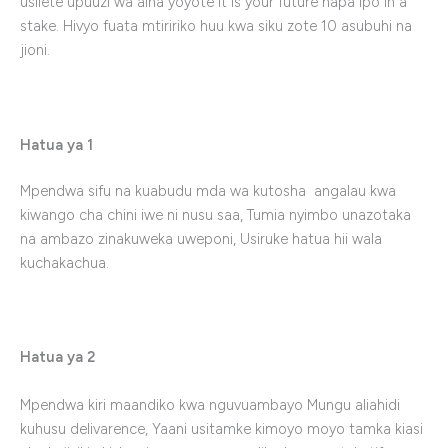
usilete upuuzi wa aina yoyote It is your future hapa ipo in a
stake. Hivyo fuata mtiririko huu kwa siku zote 10 asubuhi na
jioni.
Hatua ya 1
Mpendwa sifu na kuabudu mda wa kutosha angalau kwa
kiwango cha chini iwe ni nusu saa, Tumia nyimbo unazotaka
na ambazo zinakuweka uweponi, Usiruke hatua hii wala
kuchakachua.
Hatua ya 2
Mpendwa kiri maandiko kwa nguvuambayo Mungu aliahidi
kuhusu delivarence, Yaani usitamke kimoyo moyo tamka kiasi