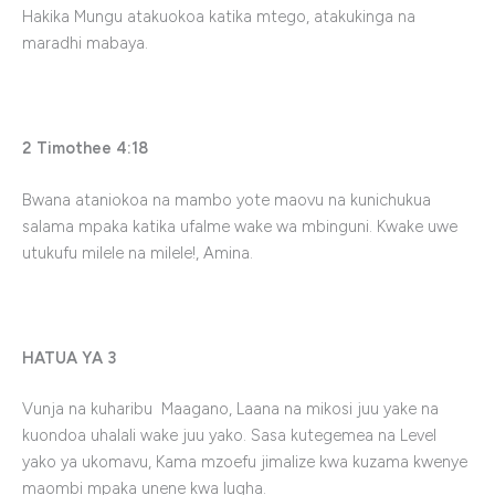
Hakika Mungu atakuokoa katika mtego, atakukinga na
maradhi mabaya.
2 Timothee 4:18
Bwana ataniokoa na mambo yote maovu na kunichukua
salama mpaka katika ufalme wake wa mbinguni. Kwake uwe
utukufu milele na milele!, Amina.
HATUA YA 3
Vunja na kuharibu Maagano, Laana na mikosi juu yake na
kuondoa uhalali wake juu yako. Sasa kutegemea na Level
yako ya ukomavu, Kama mzoefu jimalize kwa kuzama kwenye
maombi mpaka unene kwa lugha.