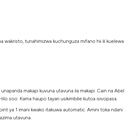
 wakristo, tunahimizwa kuchunguza mifano hii ili kuelewa
 unapanda makapi kuvuna utavuna ila makapi. Cain na Abel
Hilo soo. Kama haupo tayari usikimbilie kutoa isivopasa.
int ya 1 imani kwako itakuwa automatic. Amini toka ndani
Lazima utavuna.