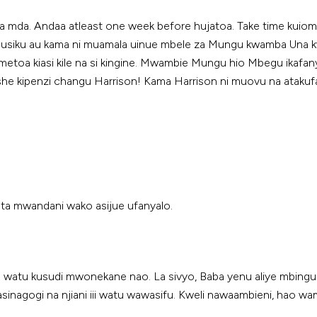
 ya mda. Andaa atleast one week before hujatoa. Take time kui
usiku au kama ni muamala uinue mbele za Mungu kwamba Una kwen
oa kiasi kile na si kingine. Mwambie Mungu hio Mbegu ikafanye 
she kipenzi changu Harrison! Kama Harrison ni muovu na atakufa
ta mwandani wako asijue ufanyalo.
watu kusudi mwonekane nao. La sivyo, Baba yenu aliye mbinguni
sinagogi na njiani iii watu wawasifu. Kweli nawaambieni, hao wa