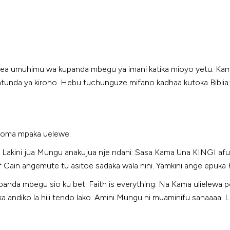
zea umuhimu wa kupanda mbegu ya imani katika mioyo yetu. Kama
matunda ya kiroho. Hebu tuchunguze mifano kadhaa kutoka Biblia:
 Soma mpaka uelewe.
. Lakini jua Mungu anakujua nje ndani. Sasa Kama Una KINGI afu
 if Cain angemute tu asitoe sadaka wala nini. Yamkini ange epuka 
nda mbegu sio ku bet. Faith is everything. Na Kama ulielewa po
 andiko la hili tendo lako. Amini Mungu ni muaminifu sanaaaa. 