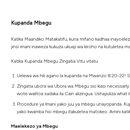
Kupanda Mbegu
Katika Maandiko Matakatifu, kuna mifano kadhaa inayoele
jinsi imani inaweza kukuza ukuaji wa kiroho na kutuletea 
Katika Kupanda Mbegu Zingatia Vitu vitatu:
Uelewa wa hili agano la kupanda na Mwanzo 8:20-22!
Zingatia ubora wa Ubora wa Mbegu sio kiasi necessarly
wote walitoa sadaka ila Cain alizingua. Ushajiuliza what
Procedure ya lmani yako juu ya mbegu unayopanda. Kupa
yako kwamba hio mbegu itakuletea matokeo. Amini katika
Maelekezo ya Mbegu