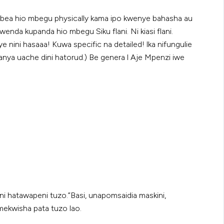
ombea hio mbegu physically kama ipo kwenye bahasha au
da kupanda hio mbegu Siku flani. Ni kiasi flani.
nini hasaaa! Kuwa specific na detailed! lka nifungulie
nya uache dini hatorud.) Be genera l Aje Mpenzi iwe
 hatawapeni tuzo.”Basi, unapomsaidia maskini,
mekwisha pata tuzo lao.