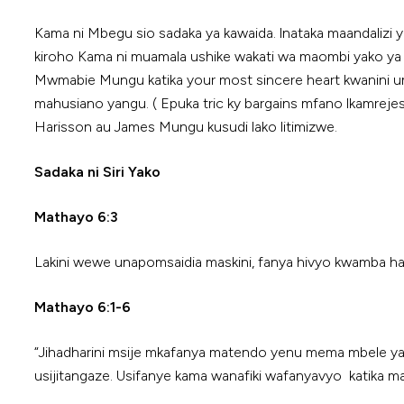
Kama ni Mbegu sio sadaka ya kawaida. lnataka maandalizi
kiroho Kama ni muamala ushike wakati wa maombi yako ya 
Mwmabie Mungu katika your most sincere heart kwanini umet
mahusiano yangu. ( Epuka tric ky bargains mfano lkamreje
Harisson au James Mungu kusudi lako litimizwe.
Sadaka ni Siri Yako
Mathayo 6:3
Lakini wewe unapomsaidia maskini, fanya hivyo kwamba ha
Mathayo 6:1-6
“Jihadharini msije mkafanya matendo yenu mema mbele ya 
usijitangaze. Usifanye kama wanafiki wafanyavyo katika ma