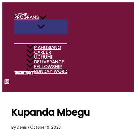
Type
Name*
Email*
Skip
here..
to
HOME
PROGRAMS
content
MAHUSIANO
CAREER
UCHUMI
DELIVERANCE
FELLOWSHIP
SUNDAY WORD
BLOG
GALLERY
VIDEOS
CONTACT
Search
Kupanda Mbegu
By
Denis
/
October 9, 2023