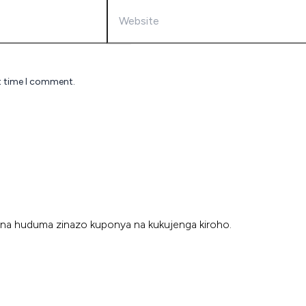
t time I comment.
ada na huduma zinazo kuponya na kukujenga kiroho.