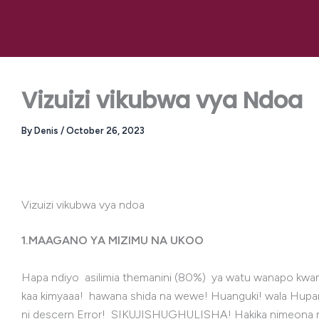
Skip
to
content
Vizuizi vikubwa vya Ndoa
By
Denis
/
October 26, 2023
Vizuizi vikubwa vya ndoa
1.MAAGANO YA MIZIMU NA UKOO
Hapa ndiyo asilimia themanini (80%) ya watu wanapo kwa
kaa kimyaaa! hawana shida na wewe! Huanguki! wala Hupand
ni descern Error! SIKUJISHUGHULISHA! Hakika nimeona mw