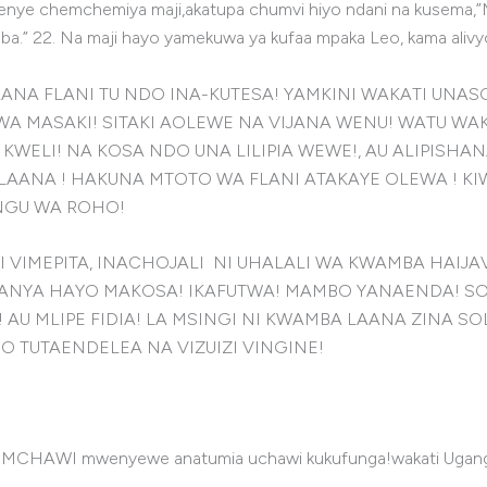
 kwenye chemchemiya maji,akatupa chumvi hiyo ndani na kusema,
ba.” 22. Na maji hayo yamekuwa ya kufaa mpaka Leo, kama alivy
ANA FLANI TU NDO INA-KUTESA! YAMKINI WAKATI UN
ASAKI! SITAKI AOLEWE NA VIJANA WENU! WATU WAKA-
 KWELI! NA KOSA NDO UNA LILIPIA WEWE!, AU ALIPISHA
 LAANA ! HAKUNA MTOTO WA FLANI ATAKAYE OLEWA ! KIW
NGU WA ROHO!
API VIMEPITA, INACHOJALI NI UHALALI WA KWAMBA HAI
OFANYA HAYO MAKOSA! IKAFUTWA! MAMBO YANAENDA! 
 MLIPE FIDIA! LA MSINGI NI KWAMBA LAANA ZINA SOL
O TUTAENDELEA NA VIZUIZI VINGINE!
ni MCHAWI mwenyewe anatumia uchawi kukufunga!wakati Uga