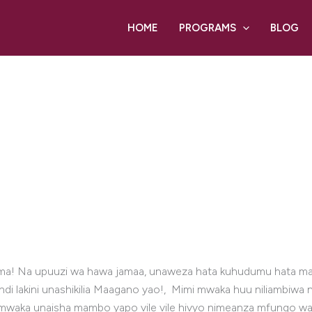
HOME
PROGRAMS
BLOG
ma! Na upuuzi wa hawa jamaa, unaweza hata kuhudumu hata mad
i lakini unashikilia Maagano yao!, Mimi mwaka huu niliambiwa n
aka unaisha mambo yapo vile vile hivyo nimeanza mfungo wan