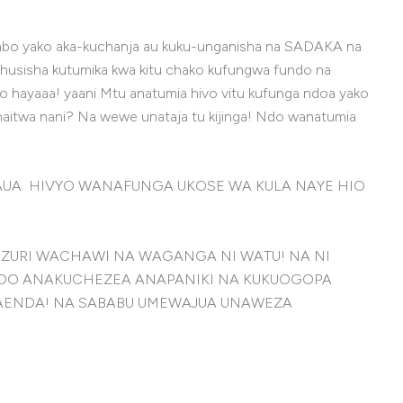
bo yako aka-kuchanja au kuku-unganisha na SADAKA na
sha kutumika kwa kitu chako kufungwa fundo na
o hayaaa! yaani Mtu anatumia hivo vitu kufunga ndoa yako
naitwa nani? Na wewe unataja tu kijinga! Ndo wanatumia
HAUA HIVYO WANAFUNGA UKOSE WA KULA NAYE HIO
e! na UZURI WACHAWI NA WAGANGA NI WATU! NA NI
 NDO ANAKUCHEZEA ANAPANIKI NA KUKUOGOPA
NAENDA! NA SABABU UMEWAJUA UNAWEZA