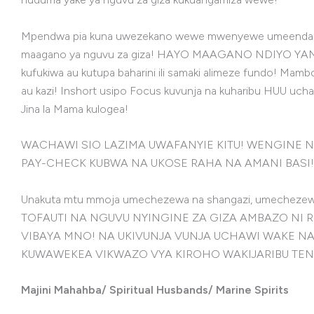
Mpendwa pia kuna uwezekano wewe mwenyewe umeenda kwa
maagano ya nguvu za giza! HAYO MAAGANO NDIYO YANAK
kufukiwa au kutupa baharini ili samaki alimeze fundo! Ma
au kazi! Inshort usipo Focus kuvunja na kuharibu HUU uch
Jina la Mama kulogea!
WACHAWI SIO LAZIMA UWAFANYIE KITU! WENGINE 
PAY-CHECK KUBWA NA UKOSE RAHA NA AMANI BASI
Unakuta mtu mmoja umechezewa na shangazi, umecheze
TOFAUTI NA NGUVU NYINGINE ZA GIZA AMBAZO NI
VIBAYA MNO! NA UKIVUNJA VUNJA UCHAWI WAKE N
KUWAWEKEA VIKWAZO VYA KIROHO WAKIJARIBU TE
Majini Mahahba/ Spiritual Husbands/ Marine Spirits