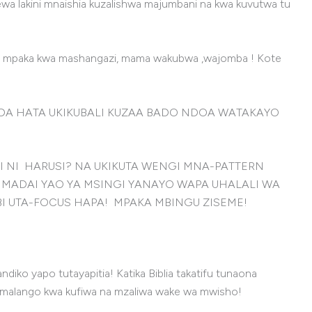
a lakini mnaishia kuzalishwa majumbani na kwa kuvutwa tu
ote mpaka kwa mashangazi, mama wakubwa ,wajomba ! Kote
DA HATA UKIKUBALI KUZAA BADO NDOA WATAKAYO
GI NI HARUSI? NA UKIKUTA WENGI MNA-PATTERN
MADAI YAO YA MSINGI YANAYO WAPA UHALALI WA
I UTA-FOCUS HAPA! MPAKA MBINGU ZISEME!
o yapo tutayapitia! Katika Biblia takatifu tunaona
a malango kwa kufiwa na mzaliwa wake wa mwisho!