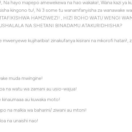
 Na hayo mapepo amewekewa na hao wakaka!, Wana kazi ya kumf
mikisha kingono tu!, Ni 3 some tu wanamfanyisha za wanawake
MTAFIKISHWA HAMZIWEZI! , HIZI ROHO WATU WENGI W
USHALALA NA SHETANI BINADAMU ATAKURIDHISHA?
mwenyewe kujiharibia! zinakufanya kisirani na mkorofi hatari
ake muda mwingine!
oa na watu wa zamani au usio-wajua!
te kinaumaaa au kuwaka moto!
o na malkia wa baharini/ ziwani au mtoni!
a na unaishi nao!