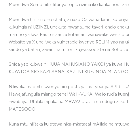
Mpendwa Somo hili nilifanya topic nzima iko katika post za n
Mpendwa hizi ni roho chafu, zinazo Oa wanadamu, kufan
kukuingia ni UZINZI, unakuta mwanaume tayari analo anak
mambo ya kwa East unaanza kutamani wanawake wenzio una
Website ya X unajiweka vulnerable kwenye RELIM yao na uki
kando ya bahari, ziwani na mitoni kuji-associate na Roho 
Shida yao kubwa ni KUUA MAHUSIANO YAKO! ya kuwa Hu
KUYATOA SIO KAZI SANA, KAZI NI KUFUNGA MLAN
Niliweka maombi kwenye hio posts ya last year ya SPIRIT
Hawajafungulia mlango tena! Wali -VUKA! Walio rudia ku
niwabaya! Utalala mpaka na MBWA! Utalala na ndugu zako IN
MATESOOO!
Kuna mtu nilitaka kuletewa nika-mkataaa! mAlilala na mtu,