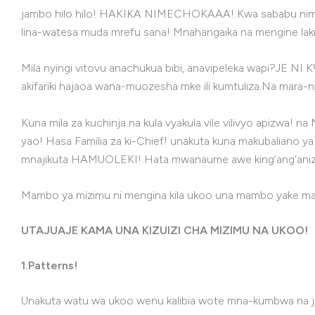
jambo hilo hilo! HAKIKA NIMECHOKAAA! Kwa sababu nimej
lina-watesa muda mrefu sana! Mnahangaika na mengine la
Mila nyingi vitovu anachukua bibi, anavipeleka wapi?JE N
akifariki hajaoa wana-muozesha mke ili kumtuliza.Na mar
Kuna mila za kuchinja na kula vyakula vile vilivyo apizwa
yao! Hasa Familia za ki-Chief! unakuta kuna makubaliano ya 
mnajikuta HAMUOLEKI! Hata mwanaume awe king’ang’anizi v
Mambo ya mizimu ni mengina kila ukoo una mambo yake ma
UTAJUAJE KAMA UNA KIZUIZI CHA MIZIMU NA UKOO!
1.Patterns!
Unakuta watu wa ukoo wenu kalibia wote mna-kumbwa na jam