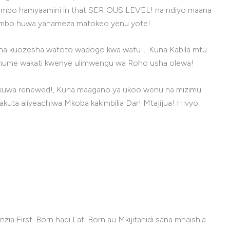
ambo hamyaamini in that SERIOUS LEVEL! na ndiyo maana
mambo huwa yanameza matokeo yenu yote!
sisha kuozesha watoto wadogo kwa wafu!, Kuna Kabila mtu
a mume wakati kwenye ulimwengu wa Roho usha olewa!
! na kuwa renewed!, Kuna maagano ya ukoo wenu na mizimu
akuta aliyeachiwa Mkoba kakimbilia Dar! Mtajijua! Hivyo
a First-Born hadi Lat-Born au Mkijitahidi sana mnaishia