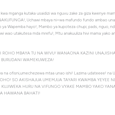
 mganga kutaka usaidizi wa nguvu zake za giza kwenye mam
UFUNGA!, Uchawi mbaya ni=wa mafundo fundo ambao unahusi
mbo ya Wapemba hayo!, Mambo ya kupoteza chupi, pads, nguo, nd
awi wao utakutesa mda mrefu!, Mtu anakuuliza hivi mama yako a
NI ROHO MBAYA TU NA WIVU! WANAONA KAZINI UNAJIS
! BURUDANI WAMEKUWEZA!
wa na ofisni,umechezewa mtaa unao ishi! Lazima udateee
 ROHO! SO AKISHAJUA UMEMJUA TAYARI KWAMBA YEYEE
A KUJIWEKA HURU NA VIFUNGO VYAKE MAMBO YAKO YA
NA HAWANA BAHATI!