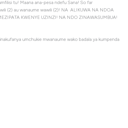
ilisi tu! Maana ana-pesa ndefu Sana! So far
 wawili (2) au wanaume wawili (2)! NA ALIKUWA NA NDOA
AMEZIPATA KWENYE UZINZI! NA NDO ZINAWASUMBUA!
!, zinakufanya umchukie mwanaume wako badala ya kumpenda