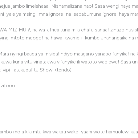
ua jambo limeishaaa! Nishamalizana nao! Sasa wengi haya m
kini yale ya msingi mna ignore! na sababumuna ignore haya 
I KWA MIZIMU ?, na wa-africa tuna mila chafu sanaa! zinazo hu
a-nyingi mtoto mdogo! na hawa-kwambiii! kumbe unahangaika n
! na Mara nyingi baada ya misiba! ndiyo maagano yanapo fanyika
kuwa kuna vitu vinatakiwa vifanyike ili watoto waolewe! Sasa un
ipi ! atakubali tu Show! (tendo)
zitooo!
bo moja kila mtu kwa wakati wake! yaani wote hamuolewi kuanzi