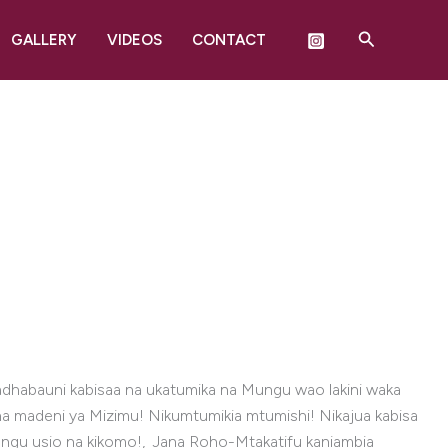
Search
GALLERY
VIDEOS
CONTACT
habauni kabisaa na ukatumika na Mungu wao lakini waka
a madeni ya Mizimu! Nikumtumikia mtumishi! Nikajua kabisa
gu usio na kikomo!, Jana Roho-Mtakatifu kaniambia