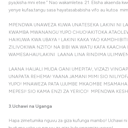
pya,kisha mni etee.” Nao wakamletea. 21. Elisha akaenda
yenye kufaa;tangu sasa hayatasababisha vifo au kutoa mim
MPENDWA UNAWEZA KUWA UNATESEKA LAKINI NI LA
KWAMBA MWANANGU YUPO CHUO!AKITOKA ATAOLEWA M
HAIKUWA KWA UBAYA ! LAKINI KAKA YAO KAMDHIBITI
ZILIVOKIWA NZITO! NA BIBI WA WATU KAFA KAACHA
WAMESAHAU!LAKINI LAANA LINA RINDIMA ULIMWE
LAANA HAIJALI MUDA GANI UMEPITA!, VIZAZI VING
UNAPATA REHEMA! YAANA JAMANI MIMI SIO NILIY
YUPO! MNAWEZA PATA UJUMBE MKAOMBE MSAMAHA! AU
MEPESI! SIO KAMA ENZI ZA YERICO! MPENDWA KESH
3.Uchawi na Uganga
Hapa zimetumika nguvu za giza kufunga mambo! Uchawi 
huduma yake ya nguvu za giza kukuangamiza wewe!