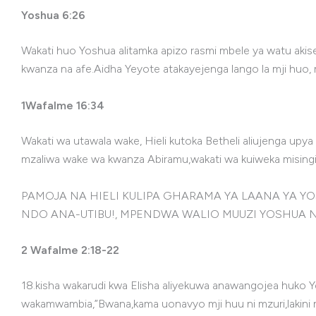
Yoshua 6:26
Wakati huo Yoshua alitamka apizo rasmi mbele ya watu aki
kwanza na afe.Aidha Yeyote atakayejenga lango la mji huo,
1Wafalme 16:34
Wakati wa utawala wake, Hieli kutoka Betheli aliujenga upy
mzaliwa wake wa kwanza Abiramu,wakati wa kuiweka mising
PAMOJA NA HIELI KULIPA GHARAMA YA LAANA YA Y
NDO ANA-UTIBU!, MPENDWA WALIO MUUZI YOSHUA N
2 Wafalme 2:18-22
18.kisha wakarudi kwa Elisha aliyekuwa anawangojea huko Y
wakamwambia,”Bwana,kama uonavyo mji huu ni mzuri,lakini ma