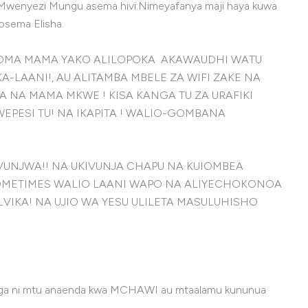
”Mwenyezi­ Mungu asema hivi:Nimeyafanya maji haya kuwa
osema Elisha.
ASOMA MAMA YAKO ALILOPOKA AKAWAUDHI WATU
LAANI!, AU ALITAMBA MBELE ZA WIFI ZAKE NA
NA NA MAMA MKWE ! KISA KANGA TU ZA URAFIKI
EPESI TU! NA IKAPITA ! WALIO-GOMBANA
JAVUNJWA!! NA UKIVUNJA CHAPU NA KUIOMBEA
SOMETIMES WALIO LAANI WAPO NA ALIYECHOKONOA
VIKA! NA UJIO WA YESU ULILETA MASULUHISHO
nga ni mtu anaenda kwa MCHAWI au mtaalamu kununua