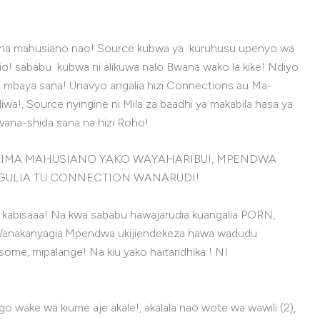
a na mahusiano nao! Source kubwa ya kuruhusu upenyo wa
! sababu kubwa ni alikuwa nalo Bwana wako la kike! Ndiyo
mbaya sana! Unavyo angalia hizi Connections au Ma-
a!, Source nyingine ni Mila za baadhi ya makabila hasa ya
wana-shida sana na hizi Roho!
ote! LAZIMA MAHUSIANO YAKO WAYAHARIBU!, MPENDWA
NGULIA TU CONNECTION WANARUDI!
kabisaaa! Na kwa sababu hawajarudia kuangalia PORN,
 Wanakanyagia.Mpendwa ukijiendekeza hawa wadudu
ome, mipalange! Na kiu yako haitaridhika ! NI
wake wa kiume aje akale!, akalala nao wote wa wawili (2),