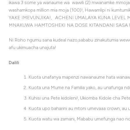
ikawa 3 some ya wanaume wa wawili (2) mwanamke mmoja!,
washamkopa million mia moja (100)!, Hawamlipi ni kumtu
YAKE IMEVUNJIKA!, ACHENI UMALAYA KUNA LEVEL 
MNAKUWA HAMTOSHEKI NA DOSE KITANDANI SASA 
Ni Roho ngumu sana kudeal nazo,sababu zinakutumia wewe 
afu ukimuacha unajuta!
Dalili
Kuota unafanya mapenzi nawanaume hata wanaw
Kuota una Mume na Familia yako, au unafunga nd
Kuhisi una Pete kidoleni!, Ukiomba Kidole cha Pe
Kuota upo baharini au mtoni umevaaa crown, au up
Kuota watu wa zamani, Mababu umefunga nao ndo