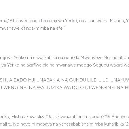
sema,”Atakayeujenga tena mji wa Yeriko, na alaaniwe na Mungu,
 mwanawe kitinda-mimba na afe.”
a mji wa Yeriko na sawa kabisa na neno la Mwenyezi-Mungu alilon
i ya Yeriko na akafiwa pia na mwanawe mdogo Segubu wakati w
OSHUA BADO MJI UNABAKIA NA GUNDU LILE-LILE !UNA
I WENGINE! NA WALIOZIKA WATOTO NI WENGINE! NA H
eriko, Elisha akawauliza,”Je, sikuwaambieni msiende?”19.Aadaye
ji tuliyo nayo ni mabaya na yanasababisha mimba kuharibika.”20.