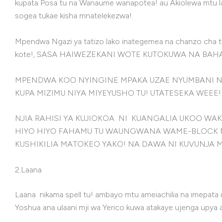
kupata Posa tu na Wanaume wanapotea! au Akiolewa mtu la
sogea tukae kisha mnatelekezwa!.
Mpendwa Ngazi ya tatizo lako inategemea na chanzo cha 
kote!, SASA HAIWEZEKANI WOTE KUTOKUWA NA BAHA
MPENDWA KOO NYINGINE MPAKA UZAE NYUMBANI ND
KUPA MIZIMU NIYA MIYEYUSHO TU! UTATESEKA WEEE!
NJIA RAHISI YA KUJIOKOA NI KUANGALIA UKOO WAK
HIYO HIYO FAHAMU TU WAUNGWANA WAME-BLOCK N
KUSHIKILIA MATOKEO YAKO! NA DAWA NI KUVUNJA 
2.Laana
Laana nikama spell tu! ambayo mtu ameiachilia na imepat
Yoshua ana ulaani mji wa Yerico kuwa atakaye ujenga upy