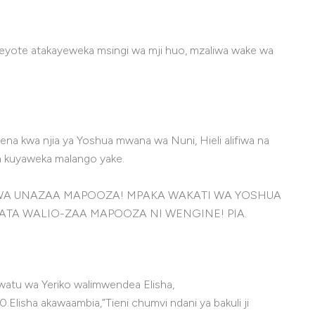
 Yeyote atakayeweka msingi wa mji huo, mzaliwa wake wa
ena kwa njia ya Yoshua mwana wa Nuni, Hieli alifiwa na
a kuyaweka malango yake.
KUWA UNAZAA MAPOOZA! MPAKA WAKATI WA YOSHUA
ATA WALIO-ZAA MAPOOZA NI WENGINE! PIA.
 watu wa Yeriko walimwendea Elisha,
Elisha akawaambia,”Tieni chumvi ndani ya bakuli ji