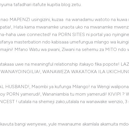
yuma tafadhari itafute kupitia blog zetu.
ya nao MAPENZI usingizini, kuzaa na wanadamu watoto na kuw
upatia!, Hata kama mwanamke unaota uko na mwanamke mwenzio
-haha uwe connected! na PORN SITES ni portal yao nyingine 
fanya masterbation ndo kabisaaa umefungua mlango wa kuingiliw
za majini! Mfano Watu wa pwani, Ziwani na sehemu za MITO ndo 
takaaa uwe na meaningful relationship itakayo fika pop
GO WANAYOINGILIA!, WANAWEZA WAKATOKA ILA UKICHU
UAL HUSBAND!, Maombi ya kufunga Milango! na Wengi walipona 
enjoy PORN yamerudi!, Wananiambia tu mom yamerudi! KIVIPI ?
CEST ! utalala na shemeji zako,utalala na wanawake wenzio, 3 s
wakavuta bangi wenyewe, yule mwanaume akamlala akamuita mdogo 