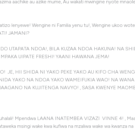
zima aachike au azike mume, Au wakati mwingine nyote mnaolew
tatizo lenyewe! Wengine ni Familia yenu tu!, Wengine ukoo w
TI! JAMANI?
O UTAPATA NDOA!, BILA KUZAA NDOA HAKUNA! NA SHI
 MPAKA UIPATE FRESHI! YAANI HAWANA JEMA!
O! JE, HII SHIDA NI YAKO PEKE YAKO AU KIFO CHA WEN
IDA YAKO NA NDOA YAKO WAMEIFUKIA WAO! NA WANA 
MAAGANO NA KUJITENGA NAVYO! , SASA KWENYE MAOMB
a uhalali! Mpendwa LAANA INATEMBEA VIZAZI VINNE 4! , Maandik
a ataweka msingi wake kwa kufiwa na mzaliwa wake wa kwanza n