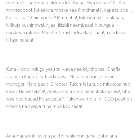
maombi! Unaomba dakika 5 kila lisaaa! Kwa masaa 12!, Sio
mchezoooo!, Nikaenda mpaka saa 6 mchana! Nikapata oda 1,
Kufika saa 12 nina oda 7! Mmmhhh!, Nikasema hili balaaaa,
Nilikuja kushindwa!, Njaa ikizidi naombaaa! Ikipungua
narukaaa rukaaa, Mwisho Nikashindwa kabisaaa!, Yule kaka
nitajiri sanaa!
Kuna kipindi ndugu yetu tulikuwa nae kajichokea, Ghafla
akaanza kupata nafasi kubwa!, Mara manager, senior
manager! Mara paap !Director, Tukamfata tupe mkekaaa huo!
kwani Haiwezekani!, Akatuambia mimi nimeokoka sahivi!, She
was bad baaad Mtawezaaa?, Tukamwambia for CEO position
mbona na kwaya tunaimba kabisaaa!
Akaongea kabisaa na pastor wake mnigeria, Baba ana