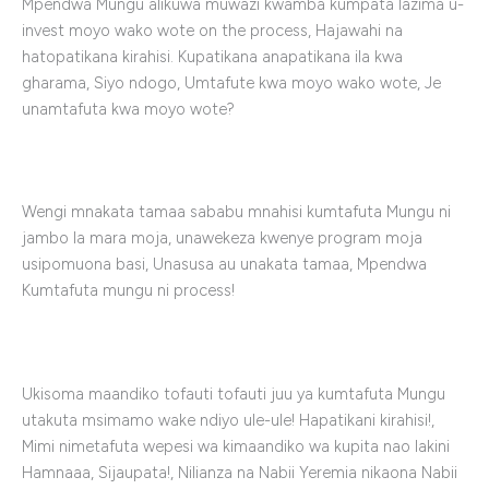
Mpendwa Mungu alikuwa muwazi kwamba kumpata lazima u-
invest moyo wako wote on the process, Hajawahi na
hatopatikana kirahisi. Kupatikana anapatikana ila kwa
gharama, Siyo ndogo, Umtafute kwa moyo wako wote, Je
unamtafuta kwa moyo wote?
Wengi mnakata tamaa sababu mnahisi kumtafuta Mungu ni
jambo la mara moja, unawekeza kwenye program moja
usipomuona basi, Unasusa au unakata tamaa, Mpendwa
Kumtafuta mungu ni process!
Ukisoma maandiko tofauti tofauti juu ya kumtafuta Mungu
utakuta msimamo wake ndiyo ule-ule! Hapatikani kirahisi!,
Mimi nimetafuta wepesi wa kimaandiko wa kupita nao lakini
Hamnaaa, Sijaupata!, Nilianza na Nabii Yeremia nikaona Nabii