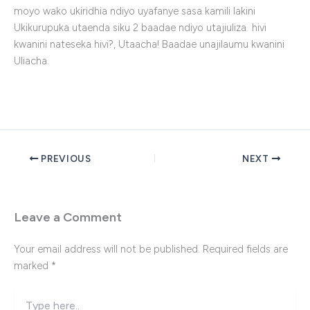
moyo wako ukiridhia ndiyo uyafanye sasa kamili lakini
Ukikurupuka utaenda siku 2 baadae ndiyo utajiuliza hivi
kwanini nateseka hivi?, Utaacha! Baadae unajilaumu kwanini
Uliacha.
PREVIOUS
NEXT
Leave a Comment
Your email address will not be published.
Required fields are
marked
*
Type
here..