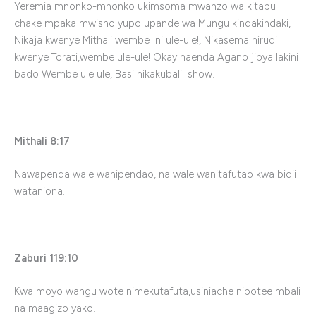
Yeremia mnonko-mnonko ukimsoma mwanzo wa kitabu
chake mpaka mwisho yupo upande wa Mungu kindakindaki,
Nikaja kwenye Mithali wembe ni ule-ule!, Nikasema nirudi
kwenye Torati,wembe ule-ule! Okay naenda Agano jipya lakini
bado Wembe ule ule, Basi nikakubali show.
Mithali 8:17
Nawapenda wale wanipendao, na wale wanitafutao kwa bidii
wataniona.
Zaburi 119:10
Kwa moyo wangu wote nimekutafuta,usiniache nipotee mbali
na maagizo yako.