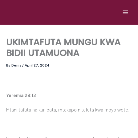
Skip
to
content
UKIMTAFUTA MUNGU KWA
BIDII UTAMUONA
By
Denis
/
April 27, 2024
Yeremia 29:13
Mtani tafuta na kunipata, mtakapo nitafuta kwa moyo wote.