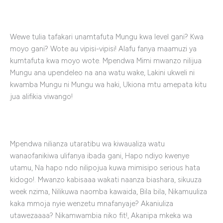
Wewe tulia tafakari unamtafuta Mungu kwa level gani? Kwa
moyo gani? Wote au vipisi-vipisi! Alafu fanya maamuzi ya
kumtafuta kwa moyo wote. Mpendwa Mimi mwanzo nilijua
Mungu ana upendeleo na ana watu wake, Lakini ukweli ni
kwamba Mungu ni Mungu wa haki, Ukiona mtu amepata kitu
jua alifikia viwango!
Mpendwa nilianza utaratibu wa kiwaualiza watu
wanaofanikiwa ulifanya ibada gani, Hapo ndiyo kwenye
utamu, Na hapo ndo nilipojua kuwa mimisipo serious hata
kidogo!. Mwanzo kabisaaa wakati naanza biashara, sikuuza
week nzima, Nilikuwa naomba kawaida, Bila bila, Nikamuuliza
kaka mmoja nyie wenzetu mnafanyaje? Akaniuliza
utawezaaaa? Nikamwambia niko fit!, Akanipa mkeka wa