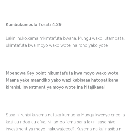
Kumbukumbula Torati 4:29
Lakini huko,kama mkimtafuta bwana, Mungu wako, utampata,
ukimtafuta kwa moyo wako wote, na roho yako yote.
Mpendwa Key point nikumtafuta kwa moyo wako wote,
Maana yake maandiko yako wazi kabisaaa hatopatikana
kirahisi, Investment ya moyo wote ina hitajikaaa!
Sasa ni rahisi kusema nataka kumuona Mungu kwenye eneo la
kazi au ndoa au afya, Ni jambo jema sana lakini sasa hiyo
investment ya moyo inakuwajeeee?, Kusema na kujinasibu ni