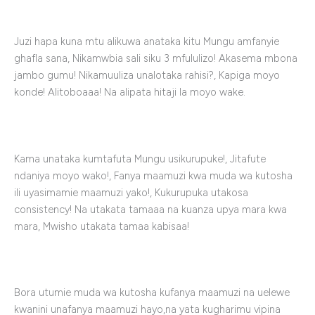
Juzi hapa kuna mtu alikuwa anataka kitu Mungu amfanyie
ghafla sana, Nikamwbia sali siku 3 mfululizo! Akasema mbona
jambo gumu! Nikamuuliza unalotaka rahisi?, Kapiga moyo
konde! Alitoboaaa! Na alipata hitaji la moyo wake.
Kama unataka kumtafuta Mungu usikurupuke!, Jitafute
ndaniya moyo wako!, Fanya maamuzi kwa muda wa kutosha
ili uyasimamie maamuzi yako!, Kukurupuka utakosa
consistency! Na utakata tamaaa na kuanza upya mara kwa
mara, Mwisho utakata tamaa kabisaa!
Bora utumie muda wa kutosha kufanya maamuzi na uelewe
kwanini unafanya maamuzi hayo,na yata kugharimu vipina