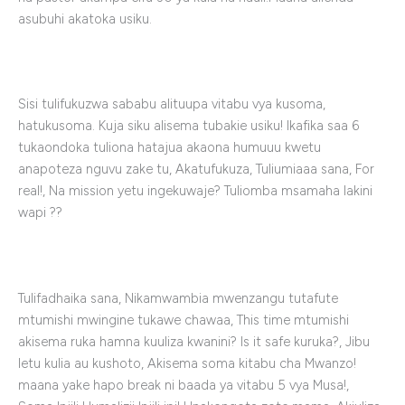
asubuhi akatoka usiku.
Sisi tulifukuzwa sababu alituupa vitabu vya kusoma,
hatukusoma. Kuja siku alisema tubakie usiku! Ikafika saa 6
tukaondoka tuliona hatajua akaona humuuu kwetu
anapoteza nguvu zake tu, Akatufukuza, Tuliumiaaa sana, For
real!, Na mission yetu ingekuwaje? Tuliomba msamaha lakini
wapi ??
Tulifadhaika sana, Nikamwambia mwenzangu tutafute
mtumishi mwingine tukawe chawaa, This time mtumishi
akisema ruka hamna kuuliza kwanini? Is it safe kuruka?, Jibu
letu kulia au kushoto, Akisema soma kitabu cha Mwanzo!
maana yake hapo break ni baada ya vitabu 5 vya Musa!,