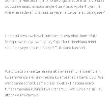
Soma Injili Humalizii Injili ipi! Unakongota zote mama. Akiuliza
doctorine unaichambua angle 4 za vitabu vyote 4 vya injili!,
Akisema sadaka! Tunamuuliza yeye hii itatosha au tuongeze ?.
Hapa tulikiwa kwelikweli tumeamua kwa dhati kumtafuta
Mungu kwa mioyo yetu yote, Kuja siku tuliambiana mimi
siendi na yeye kasema haendi! Tulikutana kanisani.
Watu wetu wakaanza hamna akili nyieeee! Tuna waambia ni
kweli mwenye akili sim-meona kwenye media kawa CEO, We
went same school, same class! Kweli akili hatuna ndiyo
tunapamabana kufunguliwa ufahamuu, We jiunge na sisi au
utabakia mwenyewe.