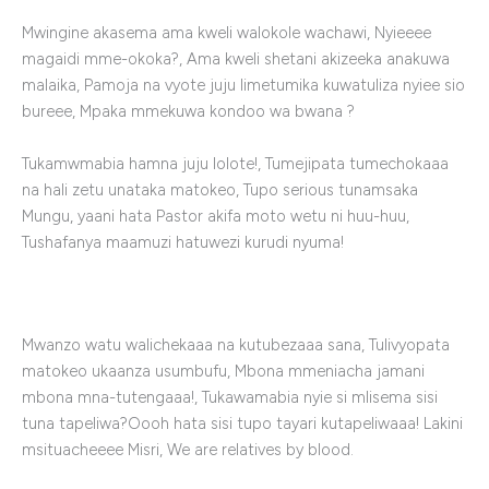
Mwingine akasema ama kweli walokole wachawi, Nyieeee
magaidi mme-okoka?, Ama kweli shetani akizeeka anakuwa
malaika, Pamoja na vyote juju limetumika kuwatuliza nyiee sio
bureee, Mpaka mmekuwa kondoo wa bwana ?
Tukamwmabia hamna juju lolote!, Tumejipata tumechokaaa
na hali zetu unataka matokeo, Tupo serious tunamsaka
Mungu, yaani hata Pastor akifa moto wetu ni huu-huu,
Tushafanya maamuzi hatuwezi kurudi nyuma!
Mwanzo watu walichekaaa na kutubezaaa sana, Tulivyopata
matokeo ukaanza usumbufu, Mbona mmeniacha jamani
mbona mna-tutengaaa!, Tukawamabia nyie si mlisema sisi
tuna tapeliwa?Oooh hata sisi tupo tayari kutapeliwaaa! Lakini
msituacheeee Misri, We are relatives by blood.