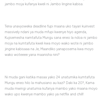
jambo moja kufanya kweli ni Jambo lingine kabisa.
Tena unavyoweka deadline fupi maana uko tayari kuinvest
massively ndani ya muda mfupi kwenye hiyo agenda,
Kujisemesha namtafuta Mungu sana eneo la ndoa ni jambo
moja na kumtafuta kweli kwa moyo wako wote ni jambo
jingine kabisaaa na Je, Maandiko yanaposema kwa moyo
wako woteeee yana maanisha nini?
Ni muda gani katika masaa yako 24 unatumika kumtafuta
Mungu eneo hilo la mahusiano au kazi? Daki ka 20?, Kama
muda mwingi unatumia kufanya mambo yako maana moyo
wako upo kwenye mambo yako ya netflix and chill!.