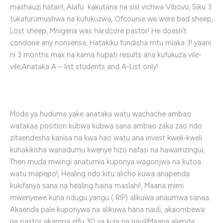
mashauzi hatari!, Alafu kakutana na sisi vichwa Vibovu, Siku 3
tukafurumushwa na kufukuzwa, Ofcourse we were bad sheep,
Lost sheep, Mnigeria was hardcore pastor! He doesn’t
condone any nonsense, Hatakiku fundisha mtu miaka 3! yaani
ni 3 months max na kama hupati results ana kufukuza vile-
vile,Anataka A – list students and A-List only!
Mode ya huduma yake anataka watu wachache ambao
watakaa position kubwa kubwa sana ambao zaka zao ndo
zitaendesha kanisa na kwa hao watu ana invest kweli-kweli
kuhakikisha wanadumu kwenye hizo nafasi na hawamzingui,
Then muda mwingi anatumia kuponya wagonjwa na kutoa
watu mapepo!, Healing ndo kitu alicho kuwa anapenda
kukifanya sana na healing haina maslahi!, Maana mimi
mwenyewe kuna ndugu yangu ( RIP) alikuwa anaumwa sanaa.
Akaenda pale kuponywa na alikuwa hana nauli, akaombewa
na pastor akampa elfu 30 ya kula na nauli!Maana alienda