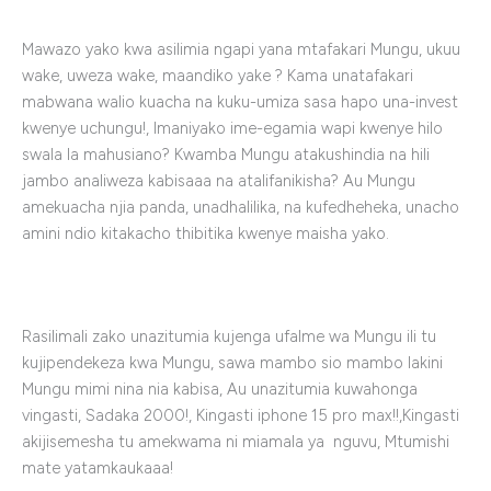
Mawazo yako kwa asilimia ngapi yana mtafakari Mungu, ukuu
wake, uweza wake, maandiko yake ? Kama unatafakari
mabwana walio kuacha na kuku-umiza sasa hapo una-invest
kwenye uchungu!, Imaniyako ime-egamia wapi kwenye hilo
swala la mahusiano? Kwamba Mungu atakushindia na hili
jambo analiweza kabisaaa na atalifanikisha? Au Mungu
amekuacha njia panda, unadhalilika, na kufedheheka, unacho
amini ndio kitakacho thibitika kwenye maisha yako.
Rasilimali zako unazitumia kujenga ufalme wa Mungu ili tu
kujipendekeza kwa Mungu, sawa mambo sio mambo lakini
Mungu mimi nina nia kabisa, Au unazitumia kuwahonga
vingasti, Sadaka 2000!, Kingasti iphone 15 pro max!!,Kingasti
akijisemesha tu amekwama ni miamala ya nguvu, Mtumishi
mate yatamkaukaaa!