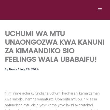
Skip
to
content
UCHUMI WA MTU
UNAONGOZWA KWA KANUNI
ZA KIMAANDIKO SIO
FEELINGS WALA UBABAIFU!
By
Denis
/
July 29, 2024
Mimi nime acha kufundisha uchumi hadharani kama zamani
kwa sababu hamna wanafunzi, Ubabaifu mtupu, hivi sasa
nafundisha mtu akija yeye kama yeye lakini akatafakari