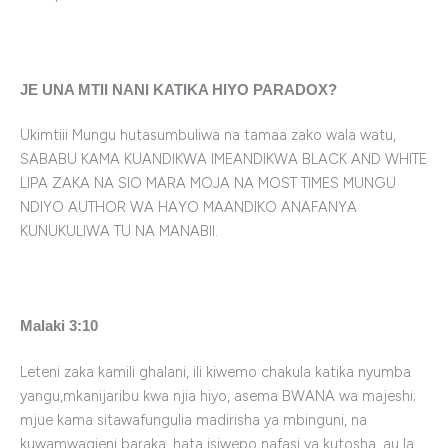
JE UNA MTII NANI KATIKA HIYO PARADOX?
Ukimtiii Mungu hutasumbuliwa na tamaa zako wala watu,
SABABU KAMA KUANDIKWA IMEANDIKWA BLACK AND WHITE
LIPA ZAKA NA SIO MARA MOJA NA MOST TIMES MUNGU
NDIYO AUTHOR WA HAYO MAANDIKO ANAFANYA
KUNUKULIWA TU NA MANABII.
Malaki 3:10
Leteni zaka kamili ghalani, ili kiwemo chakula katika nyumba
yangu,mkanijaribu kwa njia hiyo, asema BWANA wa majeshi;
mjue kama sitawafungulia madirisha ya mbinguni, na
kuwamwagieni baraka, hata isiwepo nafasi ya kutosha, au la.