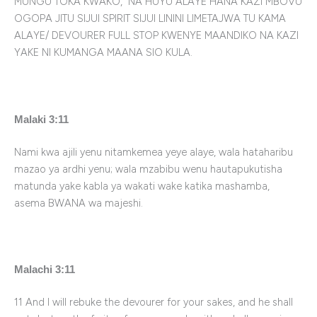
MUNGU TOKA KWAKO, NA HUYU ALAYE HANA KAZI MBOVU
OGOPA JITU SIJUI SPIRIT SIJUI LININI LIMETAJWA TU KAMA
ALAYE/ DEVOURER FULL STOP KWENYE MAANDIKO NA KAZI
YAKE NI KUMANGA MAANA SIO KULA.
Malaki 3:11
Nami kwa ajili yenu nitamkemea yeye alaye, wala hataharibu
mazao ya ardhi yenu; wala mzabibu wenu hautapukutisha
matunda yake kabla ya wakati wake katika mashamba,
asema BWANA wa majeshi.
Malachi 3:11
11 And I will rebuke the devourer for your sakes, and he shall