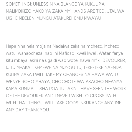
SOMETHING!; UNLESS NINA BLANCE YA KUKULIPIA
MALIMBIKIZO YAKO YA ZAKA MY HANDS ARE TIED, UTALIWA
UISHE MBELENI MUNGU ATAKUREHEMU MWAYA!.
Hapa nina hela moja na Nadaiwa zaka na mchezo, Mchezo
watu wanaocheza nao ni Mafioso kweli kweli, Watanifanya
kitu mbaya lakini na ugaidi wao wote hawa mfikii DEVOURER,
(JITU MPAKA LIKEMEWE NA MUNGU TU, TEKE-TEKE NAENDA
KULIPA ZAKA I WILL TAKE MY CHANCES NA HAWA WATU
WENYE ROHO MBAYA, CHOCHOTE WATAKACHO NIFANYA
KAMA KUNIZALILISHA POA TU LAKINI I HAVE SEEN THE WORK
OF THE DEVOURER AND I NEVER WISH TO CROSS PATH
WITH THAT THING, I WILL TAKE GODS INSURANCE ANYTIME
ANY DAY THANK YOU.