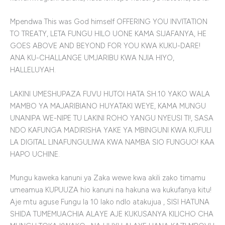
Mpendwa This was God himself OFFERING YOU INVITATION
TO TREATY, LETA FUNGU HILO UONE KAMA SIJAFANYA, HE
GOES ABOVE AND BEYOND FOR YOU KWA KUKU-DARE!
ANA KU-CHALLANGE UMJARIBU KWA NJIA HIYO,
HALLELUYAH.
LAKINI UMESHUPAZA FUVU HUTOI HATA SH.10 YAKO WALA
MAMBO YA MAJARIBIANO HUYATAKI WEYE, KAMA MUNGU
UNANIPA WE-NIPE TU LAKINI ROHO YANGU NYEUSI TI!, SASA
NDO KAFUNGA MADIRISHA YAKE YA MBINGUNI KWA KUFULI
LA DIGITAL LINAFUNGULIWA KWA NAMBA SIO FUNGUO! KAA
HAPO UCHINE.
Mungu kaweka kanuni ya Zaka wewe kwa akili zako timamu
umeamua KUPUUZA hio kanuni na hakuna wa kukufanya kitu!
Aje mtu aguse Fungu la 10 lako ndIo atakujua , SISI HATUNA
SHIDA TUMEMUACHIA ALAYE AJE KUKUSANYA KILICHO CHA