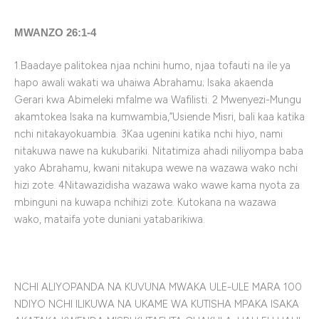
MWANZO 26:1-4
1.Baadaye palitokea njaa nchini humo, njaa tofauti na ile ya
hapo awali wakati wa uhaiwa Abrahamu; lsaka akaenda
Gerari kwa Abimeleki mfalme wa Wafilisti. 2 Mwenyezi-Mungu
akamtokea Isaka na kumwambia,”Usiende Misri, bali kaa katika
nchi nitakayokuambia. 3Kaa ugenini katika nchi hiyo, nami
nitakuwa nawe na kukubariki. Nitatimiza ahadi niliyompa baba
yako Abrahamu, kwani nitakupa wewe na wazawa wako nchi
hizi zote. 4Nitawazidisha wazawa wako wawe kama nyota za
mbinguni na kuwapa nchihizi zote. Kutokana na wazawa
wako, mataifa yote duniani yatabarikiwa.
NCHI ALIYOPANDA NA KUVUNA MWAKA ULE-ULE MARA 100
NDIYO NCHI ILIKUWA NA UKAME WA KUTISHA MPAKA ISAKA