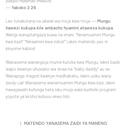
pasipo matendo imekufa.”
—
Yakobo 2:26
Leo tunakutana na ukweli wa moja kwa moja —
Mungu
hawezi kukupa kile ambacho huamini ataweza kukupa.
Wengi wanajitangaza kuwa na imani: “Ninamuamini Mungu
kwa kazi!” “Ninaamini kwa ndoa!” Lakini matendo yao ni
kinyume kabisa!
Wanasema wanangoja mume kutoka kwa Mungu, lakini bado
wapo kwenye uhusiano wa zinaa na “baby daddy” au ex.
Wanapiga magoti kwenye madhabahu, lakini usiku wana
booty call
. Wanasema wanamuamini Mungu kwa kazi, lakini
hawajawahi kufunga hata siku moja wala kushiriki program
yoyote ya kiroho kuhusu eneo hilo.
MATENDO YANASEMA ZAIDI YA MANENO