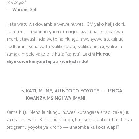
mwongo.”
—
Warumi 3:4
Hata watu wakikwambia wewe huwezi, CV yako haijakidhi,
hujafuzu —
maneno yao ni uongo.
Ikiwa unatembea kwa
imani, utawashinda wote na Mungu mwenyewe atakuinua
hadharani. Kuna watu walikukataa, walikudhihaki, walikula
samaki mbele yako bila hata “karibu”.
Lakini Mungu
aliyekuwa kimya atajibu kwa kishindo!
KAZI, MUME, AU NDOTO YOYOTE — JENGA
KWANZA MSINGI WA IMANI
Kama hujui Neno la Mungu, huwezi kutangaza ahadi zake juu
ya maisha yako. Kama hujafunga, hujasoma Zaburi, hujafanya
programu yoyote ya kiroho —
unaomba kutoka wapi?