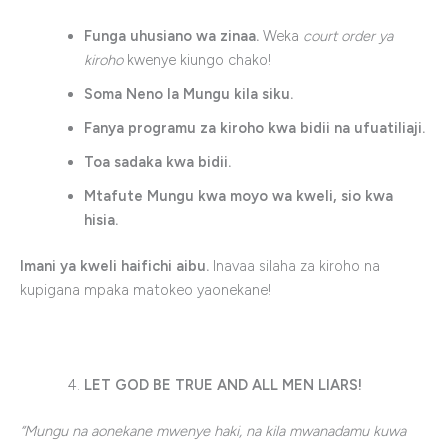
Funga uhusiano wa zinaa.
Weka
court order ya
kiroho
kwenye kiungo chako!
Soma Neno la Mungu kila siku.
Fanya programu za kiroho kwa bidii na ufuatiliaji.
Toa sadaka kwa bidii.
Mtafute Mungu kwa moyo wa kweli, sio kwa
hisia.
Imani ya kweli haifichi aibu.
Inavaa silaha za kiroho na
kupigana mpaka matokeo yaonekane!
LET GOD BE TRUE AND ALL MEN LIARS!
“Mungu na aonekane mwenye haki, na kila mwanadamu kuwa