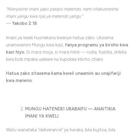
“Nionyeshe imani yako pasipo matendo, nami nitakuonesha
imani yangu kwa njia ya matendo yangu.”
—
Yakobo 2:18
Imani ya kweli huonekana kwenye hatua zako. Ukisema
unamwamini Mungu kwa kazi,
fanya programu ya kiroho kwa
kazi hiyo.
Si mara moja, si mara mbili — rudia, fuatilia, shikilia
kwa bidii mpaka uelewe na kupokea kilicho chako.
Hatua zako zitasema kama kweli unaamini au unajifariji
kwa maneno.
MUNGU HATENDEI UBABAIFU — ANAITIKIA
IMANI YA KWELI
Watu wanataka “deliverance” ya haraka, bila kujitoa, bila