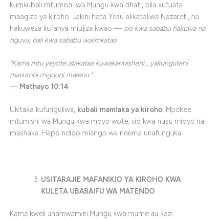
kumkubali mtumishi wa Mungu kwa dhati, bila kufuata
maagizo ya kiroho. Lakini hata Yesu alikataliwa Nazareti, na
hakuweza kufanya miujiza kwao —
sio kwa sababu hakuwa na
nguvu, bali kwa sababu walimkataa
.
“Kama mtu yeyote atakataa kuwakaribisheni… yakunguteni
mavumbi miguuni mwenu.”
—
Mathayo 10:14
Ukitaka kufunguliwa,
kubali mamlaka ya kiroho.
Mpokee
mtumishi wa Mungu kwa moyo wote, sio kwa nusu mioyo na
mashaka. Hapo ndipo mlango wa neema unafunguka.
USITARAJIE MAFANIKIO YA KIROHO KWA
KULETA UBABAIFU WA MATENDO
Kama kweli unamwamini Mungu kwa mume au kazi: