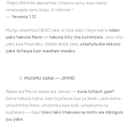
“Ndipo BWANA akaniambia, Umeona vema, kwa maana
ninaliangalia neno langu, ili nilitimize.”
—
Yeremia 1:12
Mungu anatimiza NENO lake, si hisia zako. Hivyo kama
ndani
yako hakuna Neno — hakuna kitu cha kutimizwa.
Jaza roho
yako kwa Maandiko, shikilia ahadi zake,
utashuhudia mikono
yake ikifanya kazi maishani mwako.
MUHIMU SANA — JIPIME!
Wewe wa Mei na wewe wa Januari —
kuna tofauti gani?
Kama hakuna hatua, basi hujafanya kazi ya kweli. Lakini kama
umechimba Neno, umeomba kwa bidii, umejinyima na
kujitakasa — basi
toleo lako litakuwa na moto wa mbinguni
juu yake.