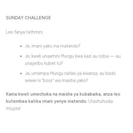
SUNDAY CHALLENGE
Leo fanya tathmini:
Je, imani yako ina matendo?
Je, kweli unaamini Mungu kwa kazi au ndoa — au
unajaribu kubet tu?
Je, umempa Mungu nafasi ya kwanza, au bado
wewe ni “boss” wa maisha yako?
Kama kweli umechoka na maisha ya kubabaika, anza leo
kutembea katika imani yenye matendo.
Utashuhudia
miujiza!