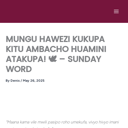
Skip
to
content
MUNGU HAWEZI KUKUPA
KITU AMBACHO HUAMINI
ATAKUPA! 🕊️ – SUNDAY
WORD
By
Denis
/
May 26, 2025
“Maana kama vile mwili pasipo roho umekufa, vivyo hivyo imani