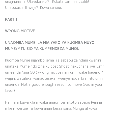
unajinunisha! Utavuka vipi? Kukata tammni usaliti!
Unatususia ill iweje? Kuwa serious!
PART 1
WRONG MOTIVE
UNAOMBA MUME ILA NIA YAKO YA KUOMBA HUYO
MUME/MTU SIO YA KUMPENDEZA MUNGU
Kuomba Mume nijambo jema ila sababu za ndani kwanini
unataka Mume ndo zina ku cost Shosti nakuchana live! Umri
umeenda Nina 50 ( wrong motive nani umri wake hauendl?
wajan, watalaka, wanaoteseka kwenye ndoa, kila mtu umri
unaenda. Not a good enough reason to move God in your
favor)
Hanna alikuwa kila mwaka anaomba mtoto sababu Penina
mke mwenzie alikuwa anamkeraa sana. Mungu alikuwa