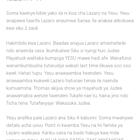
Soma kwenye bible yako ila ni kisa cha Lazaro na Yesu. Yesu
anapewa taarifa Lazaro anaumwa Sanaa. Ila anakaa alikokuwa
kwa siku 2 zaidi.
Hakimbiliii kwa Lazaro. Baadae anajua Lazaro ameshafariki
ndo anaenda sasa. Ikumbukwe Siku si nyingi huo Judea
Mayahudi walitaka kumipiga YESU mawe hadi afe. Wanafunzi
wanamkumbusha tutarudije wakati last time ilikuwa soo soo
kweli. Hatari tupu. Yesu anawaambia twendeni. Yesu
anawaambia kiukweli Lazaro hatunae tenaa ila naenda
kumuamsha. Thomas akijua show ya mayahudi ya Judea
anawamabia wenzie twendeni Tukafe nae tu, haina jinsi ndo
Ticha tena. Tutafanyaje. Wakazuka Judea.
Yesu anafika pale Lazaro ana Siku 4 kaburini. Soma mwenywe
details acha uvivu. Point ni kwamba Yesu na hii familia ya
Lazaro walikuwa Karibu sana na bado hakuja kwa mda