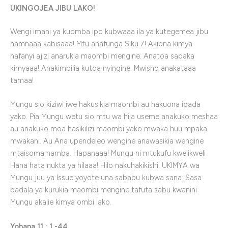
UKINGOJEA JIBU LAKO!
Wengi imani ya kuomba ipo kubwaaa ila ya kutegemea jibu
hamnaaa kabisaaa! Mtu anafunga Siku 7! Akiona kimya
hafanyi ajizi anarukia maombi mengine. Anatoa sadaka
kimyaaa! Anakimbilia kutoa nyingine. Mwisho anakataaa
tamaa!
Mungu sio kiziwi iwe hakusikia maombi au hakuona ibada
yako. Pia Mungu wetu sio mtu wa hila useme anakuko meshaa
au anakuko moa hasikilizi maombi yako mwaka huu mpaka
mwakani. Au Ana upendeleo wengine anawasikia wengine
mtaisoma namba. Hapanaaa! Mungu ni mtukufu kwelikweli
Hana hata nukta ya hilaaa! Hilo nakuhakikishi. UKIMYA wa
Mungu juu ya Issue yoyote una sababu kubwa sana. Sasa
badala ya kurukia maombi mengine tafuta sabu kwanini
Mungu akalie kimya ombi lako.
Yohana 11 : 1 -44