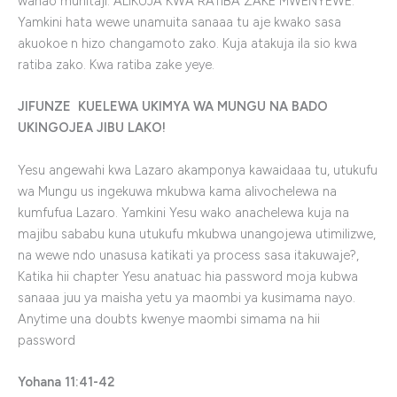
wanao muhitaji. ALIKUJA KWA RATIBA ZAKE MWENYEWE.
Yamkini hata wewe unamuita sanaaa tu aje kwako sasa
akuokoe n hizo changamoto zako. Kuja atakuja ila sio kwa
ratiba zako. Kwa ratiba zake yeye.
JIFUNZE KUELEWA UKIMYA WA MUNGU NA BADO
UKINGOJEA JIBU LAKO!
Yesu angewahi kwa Lazaro akamponya kawaidaaa tu, utukufu
wa Mungu us ingekuwa mkubwa kama alivochelewa na
kumfufua Lazaro. Yamkini Yesu wako anachelewa kuja na
majibu sababu kuna utukufu mkubwa unangojewa utimilizwe,
na wewe ndo unasusa katikati ya process sasa itakuwaje?,
Katika hii chapter Yesu anatuac hia password moja kubwa
sanaaa juu ya maisha yetu ya maombi ya kusimama nayo.
Anytime una doubts kwenye maombi simama na hii
password
Yohana 11:41-42