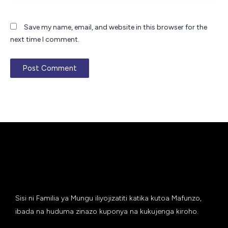
Save my name, email, and website in this browser for the
next time I comment.
Sisi ni Familia ya Mungu iliyojizatiti katika kutoa Mafunzo,
ibada na huduma zinazo kuponya na kukujenga kiroho.