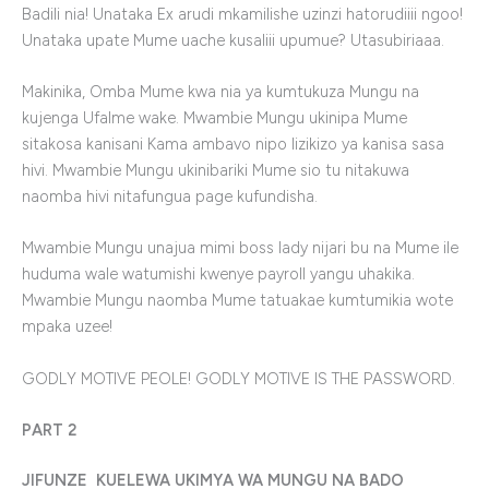
Badili nia! Unataka Ex arudi mkamilishe uzinzi hatorudiiii ngoo!
Unataka upate Mume uache kusaliii upumue? Utasubiriaaa.
Makinika, Omba Mume kwa nia ya kumtukuza Mungu na
kujenga Ufalme wake. Mwambie Mungu ukinipa Mume
sitakosa kanisani Kama ambavo nipo lizikizo ya kanisa sasa
hivi. Mwambie Mungu ukinibariki Mume sio tu nitakuwa
naomba hivi nitafungua page kufundisha.
Mwambie Mungu unajua mimi boss lady nijari bu na Mume ile
huduma wale watumishi kwenye payroll yangu uhakika.
Mwambie Mungu naomba Mume tatuakae kumtumikia wote
mpaka uzee!
GODLY MOTIVE PEOLE! GODLY MOTIVE IS THE PASSWORD.
PART 2
JIFUNZE KUELEWA UKIMYA WA MUNGU NA BADO