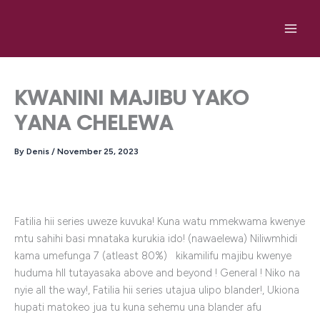
Skip
to
content
KWANINI MAJIBU YAKO
YANA CHELEWA
By
Denis
/
November 25, 2023
Fatilia hii series uweze kuvuka! Kuna watu mmekwama kwenye
mtu sahihi basi mnataka kurukia ido! (nawaelewa) Niliwmhidi
kama umefunga 7 (atleast 80%) kikamilifu majibu kwenye
huduma hll tutayasaka above and beyond ! General ! Niko na
nyie all the way!, Fatilia hii series utajua ulipo blander!, Ukiona
hupati matokeo jua tu kuna sehemu una blander afu