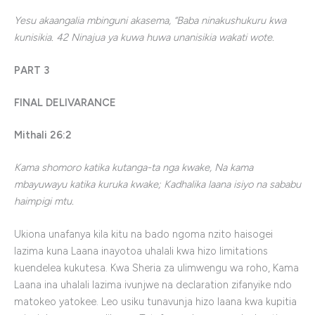
Yesu akaangalia mbinguni akasema, “Baba ninakushukuru kwa
kunisikia. 42 Ninajua ya kuwa huwa unanisikia wakati wote.
PART 3
FINAL DELIVARANCE
Mithali 26:2
Kama shomoro katika kutanga-ta nga kwake, Na kama
mbayuwayu katika kuruka kwake; Kadhalika laana isiyo na sababu
haimpigi mtu.
Ukiona unafanya kila kitu na bado ngoma nzito haisogei
lazima kuna Laana inayotoa uhalali kwa hizo limitations
kuendelea kukutesa. Kwa Sheria za ulimwengu wa roho, Kama
Laana ina uhalali lazima ivunjwe na declaration zifanyike ndo
matokeo yatokee. Leo usiku tunavunja hizo laana kwa kupitia