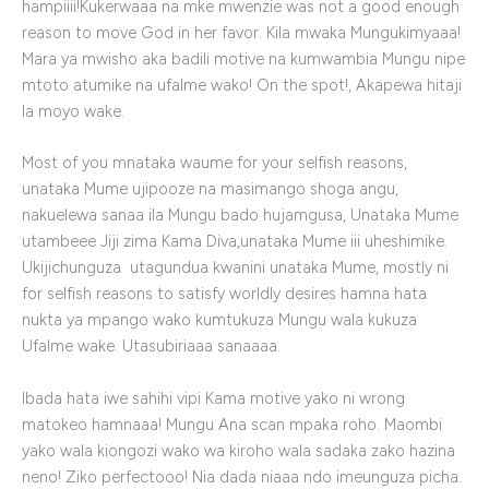
hampiiii!Kukerwaaa na mke mwenzie was not a good enough
reason to move God in her favor. Kila mwaka Mungukimyaaa!
Mara ya mwisho aka badili motive na kumwambia Mungu nipe
mtoto atumike na ufalme wako! On the spot!, Akapewa hitaji
la moyo wake.
Most of you mnataka waume for your selfish reasons,
unataka Mume ujipooze na masimango shoga angu,
nakuelewa sanaa ila Mungu bado hujamgusa, Unataka Mume
utambeee Jiji zima Kama Diva,unataka Mume iii uheshimike.
Ukijichunguza utagundua kwanini unataka Mume, mostly ni
for selfish reasons to satisfy worldly desires hamna hata
nukta ya mpango wako kumtukuza Mungu wala kukuza
UfaIme wake. Utasubiriaaa sanaaaa.
lbada hata iwe sahihi vipi Kama motive yako ni wrong
matokeo hamnaaa! Mungu Ana scan mpaka roho. Maombi
yako wala kiongozi wako wa kiroho wala sadaka zako hazina
neno! Ziko perfectooo! Nia dada niaaa ndo imeunguza picha.