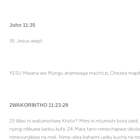
John 11:35
35. Jesus wept.
YESU Mwana wa Mungu anamwaga machozi, Chezea mapito w
2WAKORINTHO 11:23-29
23 Wao ni watumishiwa Kristo? Mimi ni mtumishi bora zaidi
nyingi nilikuwa karibu kufa. 24 Mara tano nimechapwa vi
nimevunjikiwa na meli. Nime-elea baharini usiku kucha na mch