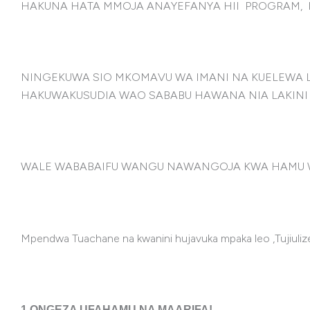
HAKUNA HATA MMOJA ANAYEFANYA HII PROGRAM, M
NINGEKUWA SIO MKOMAVU WA IMANI NA KUELEWA L
HAKUWAKUSUDIA WAO SABABU HAWANA NIA LAKINI K
WALE WABABAIFU WANGU NAWANGOJA KWA HAMU WA
Mpendwa Tuachane na kwanini hujavuka mpaka leo ,Tuji
1.ONGEZA UFAHAMU NA MAARIFA!