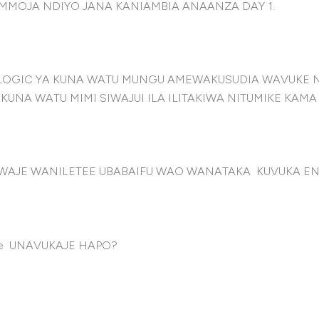
MOJA NDIYO JANA KANIAMBIA ANAANZA DAY 1.
OGIC YA KUNA WATU MUNGU AMEWAKUSUDIA WAVUKE NI
UNA WATU MIMI SIWAJUI ILA ILITAKIWA NITUMIKE KA
JE WANILETEE UBABAIFU WAO WANATAKA KUVUKA ENEO
ulize UNAVUKAJE HAPO?