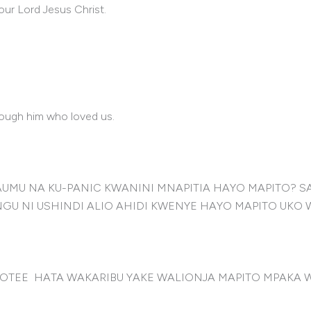
our Lord Jesus Christ.
rough him who loved us.
 NA KU-PANIC KWANINI MNAPITIA HAYO MAPITO? SASA
GU NI USHINDI ALIO AHIDI KWENYE HAYO MAPITO UKO 
WOTEE HATA WAKARIBU YAKE WALIONJA MAPITO MPAKA