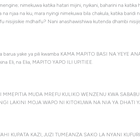
gine; nimekuwa katika hatari mijini, nyikani, baharini na katika
a na njaa na kiu, mara nyingi nimekuwa bila chakula, katika bar
ifu nisijisikie mdhaifu? Nani anashawishiwa kutenda dhambi nis
a barua yake ya pili kwamba KAMA MAPITO BASI NA YEYE ANA
na Eli, na Elia, MAPITO YAPO ILI UPITIEE.
ENGI MMEPITIA MUDA MREFU KULIKO WENZENU KWA SABABU
I LAKINI MOJA WAPO NI KITOKUWA NA NIA YA DHATI Y
 KUPATA KAZI, JUZI TUMEANZA SAKO LA NYANI KUFUR