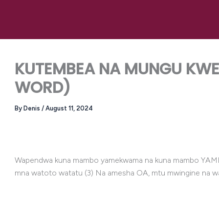
Skip
to
content
KUTEMBEA NA MUNGU KWEN
WORD)
By
Denis
/
August 11, 2024
Wapendwa kuna mambo yamekwama na kuna mambo YAMES
mna watoto watatu (3) Na amesha OA, mtu mwingine n