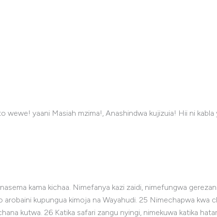
ewe! yaani Masiah mzima!, Anashindwa kujizuia! Hii ni kab
, nasema kama kichaa. Nimefanya kazi zaidi, nimefungwa gerezani
boko arobaini kupungua kimoja na Wayahudi. 25 Nimechapwa kwa
ana kutwa. 26 Katika safari zangu nyingi, nimekuwa katika hatari