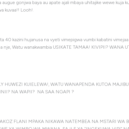
augue gonjwa baya au apate ajali mbaya uhitajike wewe kuja 
a kuvaa!! Looh!.
a 40 kazini hujanusa na vyeti vimepigwa vumbi kabatini vimej
o kazaa nje, Watu wanakwambia USIKATE TAMAA! KIVIPII? 
 HUWEZI KUIELEWA!, WATU WANAPENDA KUTOA MAJIBU 
NII? NA WAPII? NA SAA NGAPI ?
 NAKOZ FLANI MPAKA NIKAWA NATEMBEA NA MSTARI WA
WE YA WIMBO WA MWANA-FA ILE YA “INGEKUWA VIPI” N