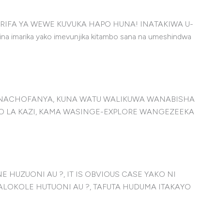
 MAARIFA YA WEWE KUVUKA HAPO HUNA! INATAKIWA U-
a imarika yako imevunjika kitambo sana na umeshindwa
 UNACHOFANYA, KUNA WATU WALIKUWA WANABISHA
LA KAZI, KAMA WASINGE-EXPLORE WANGEZEEKA
HUZUONI AU ?, IT IS OBVIOUS CASE YAKO NI
OKOLE HUTUONI AU ?, TAFUTA HUDUMA ITAKAYO