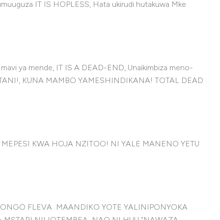
kumuuguza IT IS HOPLESS, Hata ukirudi hutakuwa Mke
aa mavi ya mende, IT IS A DEAD-END, Unaikimbiza meno-
WANA UTANI!, KUNA MAMBO YAMESHINDIKANA! TOTAL DEAD
MEPESI KWA HOJA NZITOO! NI YALE MANENO YETU
 BONGO FLEVA MAANDIKO YOTE YALINIPONYOKA
A MSTARI NILIOTEMBEA NAO NI HUU “NAWAZA