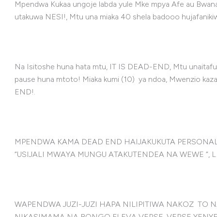
Mpendwa Kukaa ungoje labda yule Mke mpya Afe au Bwana 
utakuwa NESI!, Mtu una miaka 40 shela badooo hujafanikiw
Na Isitoshe huna hata mtu, IT IS DEAD-END, Mtu unaitafut
pause huna mtoto! Miaka kumi (10) ya ndoa, Mwenzi
END!.
MPENDWA KAMA DEAD END HAIJAKUKUTA PERSONALY
“USIJALI MWAYA MUNGU ATAKUTENDEA NA WEWE “, LI
WAPENDWA JUZI-JUZI HAPA NILIPITIWA NAKOZ TO
NIKASIMAMA NA BONGO FLEVA VERSE, VERSE YENYE