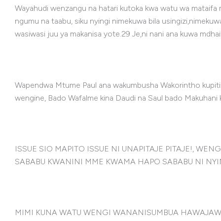
Wayahudi wenzangu na hatari kutoka kwa watu wa mataifa men
ngumu na taabu, siku nyingi nimekuwa bila usingizi,nimekuw
wasiwasi juu ya makanisa yote.29 Je,ni nani ana kuwa mdha
Wapendwa Mtume Paul ana wakumbusha Wakorintho kupiti
wengine, Bado Wafalme kina Daudi na Saul bado Makuhani ki
ISSUE SIO MAPITO ISSUE NI UNAPITAJE PITAJE!, W
SABABU KWANINI MME KWAMA HAPO SABABU NI NYING
MIMI KUNA WATU WENGI WANANISUMBUA HAWAJAWAHI