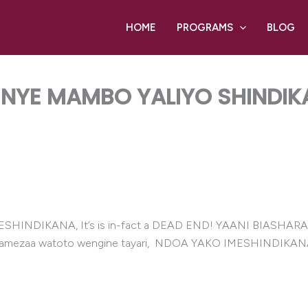
HOME
PROGRAMS
BLOG
YE MAMBO YALIYO SHINDIK
HINDIKANA, It’s is in-fact a DEAD END! YAANI BIASHARA 
a wamezaa watoto wengine tayari, NDOA YAKO IMESHINDIKAN