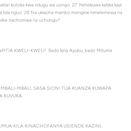
 hatari kutoka kwa ndugu wa uongo. 27. Nimekuwa katika kazi
idi na bila nguo. 28 Na ukiacha mambo mengine nimelemewa na
ijisikie nachomwa na uchungu?
PITIA KWELI-KWELI!. Bado kina Ayubu, bado Mitume
 MBALI-MBALI, SASA SIONI TIJA KUANZA KUWAPA
A KUVUKA.
UMUA KILA KINACHOFANYA USIENDE KAZINI,