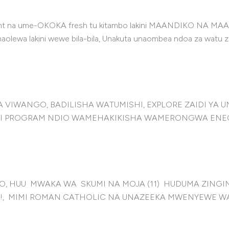
tent na ume-OKOKA fresh tu kitambo lakini MAANDIKO NA
wa lakini wewe bila-bila, Unakuta unaombea ndoa za watu zin
 VIWANGO, BADILISHA WATUMISHI, EXPLORE ZAIDI YA
I PROGRAM NDIO WAMEHAKIKISHA WAMERONGWA ENEO 
 HUU MWAKA WA SKUMI NA MOJA (11) HUDUMA ZINGINE 
, MIMI ROMAN CATHOLIC NA UNAZEEKA MWENYEWE WAL