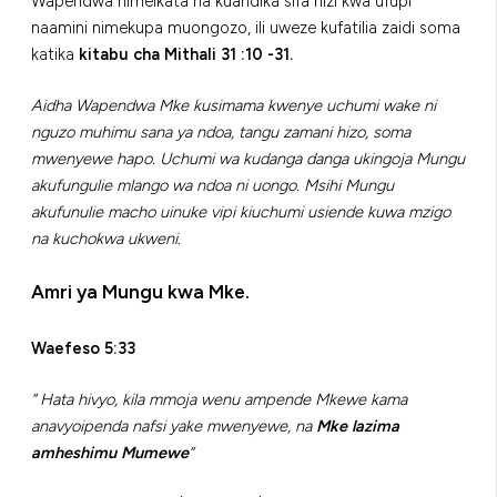
Wapendwa nimeikata na kuandika sifa hizi kwa ufupi
naamini nimekupa muongozo, ili uweze kufatilia zaidi soma
katika
kitabu cha Mithali 31 :10 -31.
Aidha Wapendwa Mke kusimama kwenye uchumi wake ni
nguzo muhimu sana ya ndoa, tangu zamani hizo, soma
mwenyewe hapo. Uchumi wa kudanga danga ukingoja Mungu
akufungulie mlango wa ndoa ni uongo. Msihi Mungu
akufunulie macho uinuke vipi kiuchumi usiende kuwa mzigo
na kuchokwa ukweni.
Amri ya Mungu kwa Mke.
Waefeso 5:33
” Hata hivyo, kila mmoja wenu ampende Mkewe kama
anavyoipenda nafsi yake mwenyewe, na
Mke lazima
amheshimu Mumewe
“