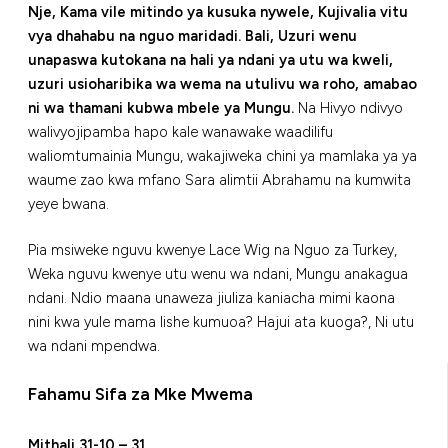
Nje, Kama vile mitindo ya kusuka nywele, Kujivalia vitu
vya dhahabu na nguo maridadi. Bali, Uzuri wenu
unapaswa kutokana na hali ya ndani ya utu wa kweli,
uzuri usioharibika wa wema na utulivu wa roho, amabao
ni wa thamani kubwa mbele ya Mungu.
Na Hivyo ndivyo
walivyojipamba hapo kale wanawake waadilifu
waliomtumainia Mungu, wakajiweka chini ya mamlaka ya ya
waume zao kwa mfano Sara alimtii Abrahamu na kumwita
yeye bwana.
Pia msiweke nguvu kwenye Lace Wig na Nguo za Turkey,
Weka nguvu kwenye utu wenu wa ndani, Mungu anakagua
ndani. Ndio maana unaweza jiuliza kaniacha mimi kaona
nini kwa yule mama lishe kumuoa? Hajui ata kuoga?, Ni utu
wa ndani mpendwa.
Fahamu Sifa za Mke Mwema
Mithali 31-10 – 31