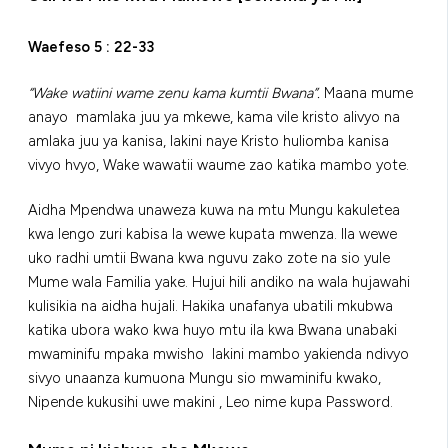
Waefeso 5 : 22-33
“Wake watiini wame zenu kama kumtii Bwana”.
Maana mume
anayo mamlaka juu ya mkewe, kama vile kristo alivyo na
amlaka juu ya kanisa, lakini naye Kristo huliomba kanisa
vivyo hvyo, Wake wawatii waume zao katika mambo yote.
Aidha Mpendwa unaweza kuwa na mtu Mungu kakuletea
kwa lengo zuri kabisa la wewe kupata mwenza. Ila wewe
uko radhi umtii Bwana kwa nguvu zako zote na sio yule
Mume wala Familia yake. Hujui hili andiko na wala hujawahi
kulisikia na aidha hujali. Hakika unafanya ubatili mkubwa
katika ubora wako kwa huyo mtu ila kwa Bwana unabaki
mwaminifu mpaka mwisho lakini mambo yakienda ndivyo
sivyo unaanza kumuona Mungu sio mwaminifu kwako,
Nipende kukusihi uwe makini , Leo nime kupa Password.