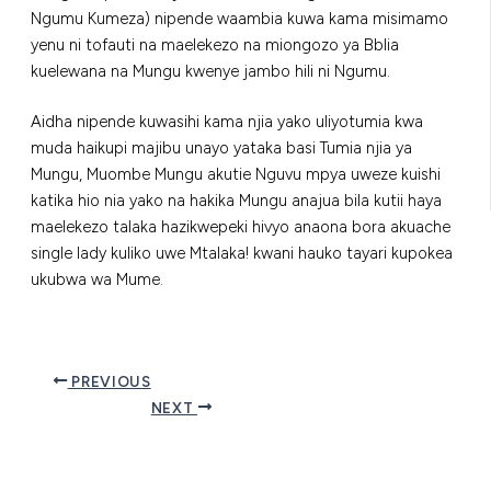
Ngumu Kumeza) nipende waambia kuwa kama misimamo
yenu ni tofauti na maelekezo na miongozo ya Bblia
kuelewana na Mungu kwenye jambo hili ni Ngumu.
Aidha nipende kuwasihi kama njia yako uliyotumia kwa
muda haikupi majibu unayo yataka basi Tumia njia ya
Mungu, Muombe Mungu akutie Nguvu mpya uweze kuishi
katika hio nia yako na hakika Mungu anajua bila kutii haya
maelekezo talaka hazikwepeki hivyo anaona bora akuache
single lady kuliko uwe Mtalaka! kwani hauko tayari kupokea
ukubwa wa Mume.
PREVIOUS
NEXT