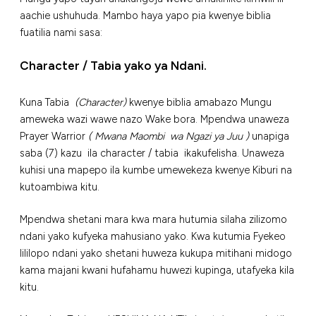
aachie ushuhuda. Mambo haya yapo pia kwenye biblia
fuatilia nami sasa:
Character / Tabia yako ya Ndani.
Kuna Tabia
(Character)
kwenye biblia amabazo Mungu
ameweka wazi wawe nazo Wake bora. Mpendwa unaweza
Prayer Warrior
( Mwana Maombi wa Ngazi ya Juu )
unapiga
saba (7) kazu ila character / tabia ikakufelisha. Unaweza
kuhisi una mapepo ila kumbe umewekeza kwenye Kiburi na
kutoambiwa kitu.
Mpendwa shetani mara kwa mara hutumia silaha zilizomo
ndani yako kufyeka mahusiano yako. Kwa kutumia Fyekeo
lililopo ndani yako shetani huweza kukupa mitihani midogo
kama majani kwani hufahamu huwezi kupinga, utafyeka kila
kitu.