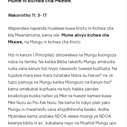
Mume ni kichwa cha Mkewe.
Wakorintho 11: 3- 17
Wapendwa napenda muelewe kuwa Kristo ni Kichwa cha
kila Mwanamume, kama vile
Mume alivyo kichwa cha
Mkewe,
na Mungu ni kichwa cha Kristo.
Hizi ni kanuni ( Principles) zilizowekwa na Mungu kuongoza
ndoa na familia. Na katika Biblia takatifu Mungu amerudia
rudia sana kanuni hizi hivyo nawasishi tuweze kuzifuata. Na
tujiulize mara kwa mara tunataka Ndoa au Harusi? na Je
tupo pamoja na Mungu katika Miongozo na Kanuni hizi?
kama umekubali kuzifuata na kutii hakika jiandae
kisaikolojia kusika nafasi ya Mke na huwezi kamwe kuwa
Mke Nusu au Pisi Kali Nusu. Na kama hii ndiyo plan yako
Mungu ni mwaminifu sana atajidhihirisha kwako. Aidha
Mpendwa kama unataka NDOA elewa misingi ya NDOA
kwenye biblia ni ipi , kubaliana nayo na Muahidi Mungu upo