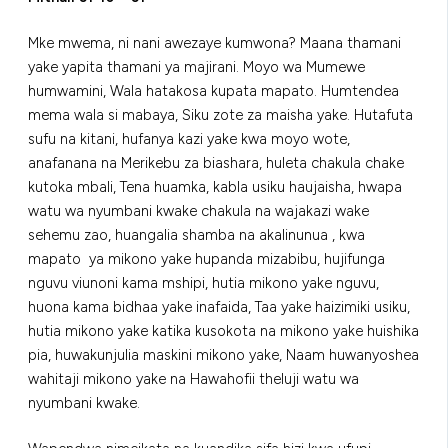
Mke mwema, ni nani awezaye kumwona? Maana thamani
yake yapita thamani ya majirani. Moyo wa Mumewe
humwamini, Wala hatakosa kupata mapato. Humtendea
mema wala si mabaya, Siku zote za maisha yake. Hutafuta
sufu na kitani, hufanya kazi yake kwa moyo wote,
anafanana na Merikebu za biashara, huleta chakula chake
kutoka mbali, Tena huamka, kabla usiku haujaisha, hwapa
watu wa nyumbani kwake chakula na wajakazi wake
sehemu zao, huangalia shamba na akalinunua , kwa
mapato ya mikono yake hupanda mizabibu, hujifunga
nguvu viunoni kama mshipi, hutia mikono yake nguvu,
huona kama bidhaa yake inafaida, Taa yake haizimiki usiku,
hutia mikono yake katika kusokota na mikono yake huishika
pia, huwakunjulia maskini mikono yake, Naam huwanyoshea
wahitaji mikono yake na Hawahofii theluji watu wa
nyumbani kwake.