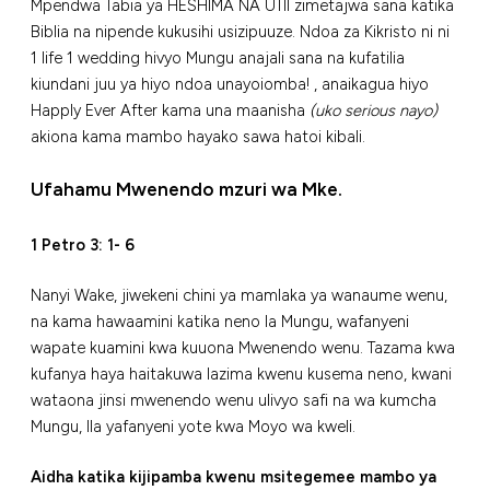
Mpendwa Tabia ya HESHIMA NA UTII zimetajwa sana katika
Biblia na nipende kukusihi usizipuuze. Ndoa za Kikristo ni ni
1 life 1 wedding hivyo Mungu anajali sana na kufatilia
kiundani juu ya hiyo ndoa unayoiomba! , anaikagua hiyo
Happly Ever After kama una maanisha
(uko serious nayo)
akiona kama mambo hayako sawa hatoi kibali.
Ufahamu Mwenendo mzuri wa Mke.
1 Petro 3: 1- 6
Nanyi Wake, jiwekeni chini ya mamlaka ya wanaume wenu,
na kama hawaamini katika neno la Mungu, wafanyeni
wapate kuamini kwa kuuona Mwenendo wenu. Tazama kwa
kufanya haya haitakuwa lazima kwenu kusema neno, kwani
wataona jinsi mwenendo wenu ulivyo safi na wa kumcha
Mungu, Ila yafanyeni yote kwa Moyo wa kweli.
Aidha katika kijipamba kwenu msitegemee mambo ya