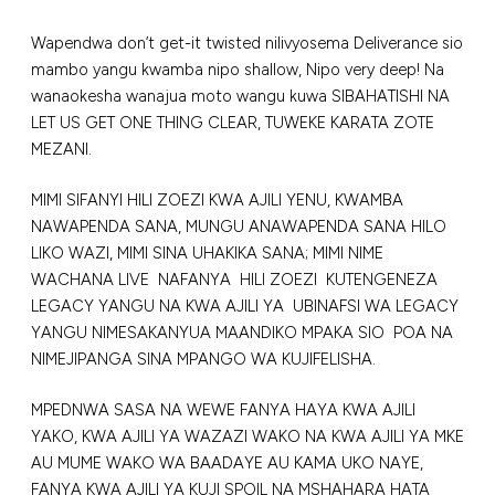
Wapendwa don’t get-it twisted nilivyosema Deliverance sio
mambo yangu kwamba nipo shallow, Nipo very deep! Na
wanaokesha wanajua moto wangu kuwa SIBAHATISHI NA
LET US GET ONE THING CLEAR, TUWEKE KARATA ZOTE
MEZANI.
MIMI SIFANYI HILI ZOEZI KWA AJILI YENU, KWAMBA
NAWAPENDA SANA, MUNGU ANAWAPENDA SANA HILO
LIKO WAZI, MIMI SINA UHAKIKA SANA; MIMI NIME
WACHANA LIVE NAFANYA HILI ZOEZI KUTENGENEZA
LEGACY YANGU NA KWA AJILI YA UBINAFSI WA LEGACY
YANGU NIMESAKANYUA MAANDIKO MPAKA SIO POA NA
NIMEJIPANGA SINA MPANGO WA KUJIFELISHA.
MPEDNWA SASA NA WEWE FANYA HAYA KWA AJILI
YAKO, KWA AJILI YA WAZAZI WAKO NA KWA AJILI YA MKE
AU MUME WAKO WA BAADAYE AU KAMA UKO NAYE,
FANYA KWA AJILI YA KUJI SPOIL NA MSHAHARA HATA