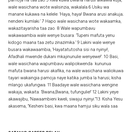
wale wasichana wote walisinzia, wakalala.6 Usiku wa
manane kukawa na kelele: ‘Haya, haya! Bwana arusi anakuja;
nendeni kumlaki.’ 7 Hapo wale wasichana wote wakaamka,
wakazitayarisha taa zao. 8 Wale wapumbavu
wakawaambia wale wenye busara: ‘Tupeni mafuta yenu
kidogo maana taa zetu zinazimika.’ 9 Lakini wale wenye
busara wakawaambia, ‘Hayatatutosha sisi na nyinyi!,
Afadhali mwende dukani mkajinunulie wenyewe!’. 10 Basi,
wale wasichana wapumbavu walipokwenda kununua
mafuta bwana harusi akafika, na wale wasichana waliokuwa
tayari wakaingia pamoja naye katika jumba la harusi, kisha
mlango ukafungwa. 11 Baadaye wale wasichana wengine
wakaja, wakaita: ‘Bwana,Bwana, tufungulie!’ 12 Lakini yeye
akawajibu, ‘Nawaambieni kweli, siwajui nyinyi.”13. Kisha Yesu
akasema, “Kesheni basi, kwa maana hamjui siku wala saa.