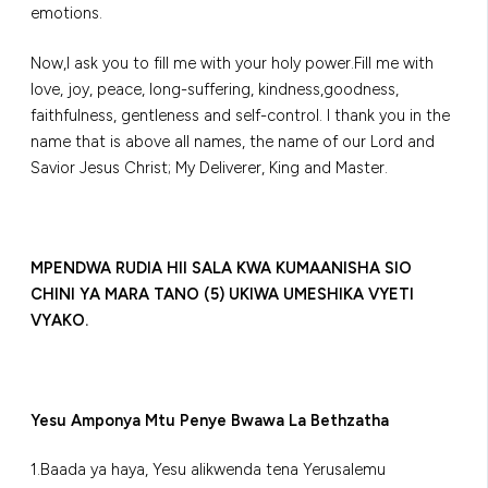
emotions.
Now,I ask you to fill me with your holy power.Fill me with
love, joy, peace, long-suffering, kindness,goodness,
faithfulness, gentleness and self-control. I thank you in the
name that is above all names, the name of our Lord and
Savior Jesus Christ; My Deliverer, King and Master.
MPENDWA RUDIA HII SALA KWA KUMAANISHA SIO
CHINI YA MARA TANO (5) UKIWA UMESHIKA VYETI
VYAKO
.
Yesu Amponya Mtu Penye Bwawa La Bethzatha
1.Baada ya haya, Yesu alikwenda tena Yerusalemu