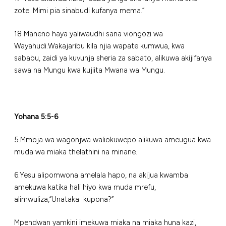
zote. Mimi pia sinabudi kufanya mema.”
18 Maneno haya yaliwaudhi sana viongozi wa
Wayahudi.Wakajaribu kila njia wapate kumwua, kwa
sababu, zaidi ya kuvunja sheria za sabato, alikuwa akijifanya
sawa na Mungu kwa kujiita Mwana wa Mungu.
Yohana 5:5-6
5.Mmoja wa wagonjwa waliokuwepo alikuwa ameugua kwa
muda wa miaka thelathini na minane.
6.Yesu alipomwona amelala hapo, na akijua kwamba
amekuwa katika hali hiyo kwa muda mrefu,
alimwuliza,”Unataka kupona?”
Mpendwan yamkini imekuwa miaka na miaka huna kazi,