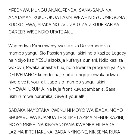
MPEDNWA MUNGU ANAKUPENDA SANA-SANA NA
ANATAMANI KUKU-OKOA LAKINI WEWE NDIYO UMEGOMA
KUOKOLEWA, MPAKA NGUVU ZA GIZA ZIKUUE KABISA
CAREER-WISE NDIO UPATE AKILI!
Wapendwa Mimi mwenyewe kazi za Deliverance sio
mambo yangu, Sio Passion yangu lakini ndio kazi za Legacy
na Ndiyo kazi YESU alizokuja kufanya duniani, Ndio kazi za
wokovu, Mwaka unaisha huu, ndio kwanza program ya 2 ya
DELIVERANCE kuendesha, Ikipita tungoje mwakani kwa
hiyo give it your all. Japo sio mambo yangu lakini
NIMEWAHURUMIA, Na kuja front kuwapambania, Sasa
ukihurumiwa hurumika, Give it your all!
SADAKA NAYOTAKA KWENU NI MOYO WA IBADA, MOYO
SHUPAVU WA KUAMUA THIS TIME LAZIMA NIENDE KAZINI,
MOYO MBISHI NA KING’ANG’ANA KWAMBA HII IBADA
LAZIMA IPITE HAKUNA IBADA NYINGINE, NIKISEMA RUKA