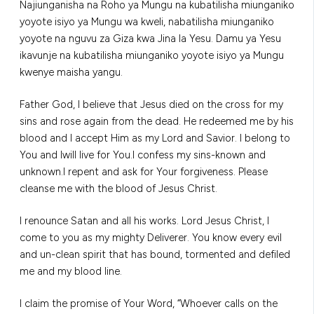
Najiunganisha na Roho ya Mungu na kubatilisha miunganiko
yoyote isiyo ya Mungu wa kweli, nabatilisha miunganiko
yoyote na nguvu za Giza kwa Jina la Yesu. Damu ya Yesu
ikavunje na kubatilisha miunganiko yoyote isiyo ya Mungu
kwenye maisha yangu.
Father God, I believe that Jesus died on the cross for my
sins and rose again from the dead. He redeemed me by his
blood and I accept Him as my Lord and Savior. I belong to
You and Iwill live for You.I confess my sins-known and
unknown.I repent and ask for Your forgiveness. Please
cleanse me with the blood of Jesus Christ.
I renounce Satan and all his works. Lord Jesus Christ, I
come to you as my mighty Deliverer. You know every evil
and un-clean spirit that has bound, tormented and defiled
me and my blood line.
I claim the promise of Your Word, “Whoever calls on the