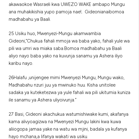
akawaokoe Wasraeli kwa UWEZO WAKE ambapo Mungu
ana muhakikishia yupo pamoja nae!; Gideonianaibomoa
madhabahu ya Baali.
25 Usiku huo, Mwenyezi-Mungu akamwambia
Gideoni,”Chukua fahali mmoja wa baba yako, fahali yule wa
pili wa umri wa miaka saba.Bomoa madhabahu ya Baali
aliyo nayo baba yako na kuvunja sanamu ya Ashera iliyo
karibu nayo.
26Halafu ,unijengee mimi Mwenyezi­ Mungu, Mungu wako,
Madhabahu nzuri juu ya mwinuko huu. Kisha unitolee
sadaka ya kuteketezwa ya yule fahali wa pili ukitumia kuniza
ile sanamu ya Ashera uliyoivunja.”
27 Basi, Gideoni akachukua watumishiwake kumi, akafanya
kama alivyoagizwa na Mwenyezi­ Mungu lakini kwa kuwa
aliiogopa jamaa yake na watu wa mjini, badala ya kufanya
hayo mchana,a lifanya wakati wa usiku.