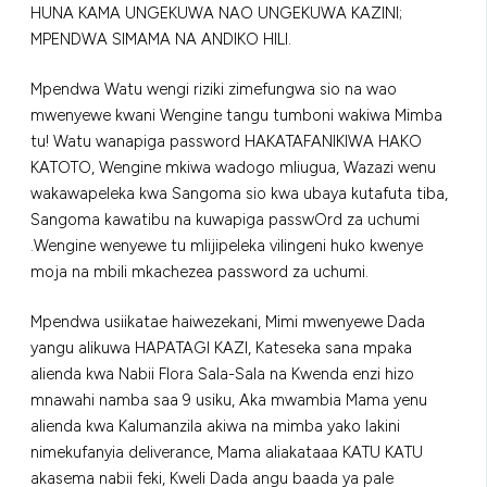
HUNA KAMA UNGEKUWA NAO UNGEKUWA KAZINI;
MPENDWA SIMAMA NA ANDIKO HILI.
Mpendwa Watu wengi riziki zimefungwa sio na wao
mwenyewe kwani Wengine tangu tumboni wakiwa Mimba
tu! Watu wanapiga password HAKATAFANIKIWA HAKO
KATOTO, Wengine mkiwa wadogo mliugua, Wazazi wenu
wakawapeleka kwa Sangoma sio kwa ubaya kutafuta tiba,
Sangoma kawatibu na kuwapiga passwOrd za uchumi
.Wengine wenyewe tu mlijipeleka vilingeni huko kwenye
moja na mbili mkachezea password za uchumi.
Mpendwa usiikatae haiwezekani, Mimi mwenyewe Dada
yangu alikuwa HAPATAGI KAZI, Kateseka sana mpaka
alienda kwa Nabii Flora Sala-Sala na Kwenda enzi hizo
mnawahi namba saa 9 usiku, Aka mwambia Mama yenu
alienda kwa Kalumanzila akiwa na mimba yako lakini
nimekufanyia deliverance, Mama aliakataaa KATU KATU
akasema nabii feki, Kweli Dada angu baada ya pale