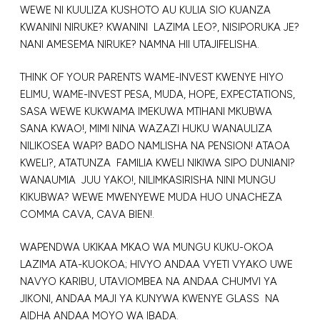
WEWE NI KUULIZA KUSHOTO AU KULIA SIO KUANZA
KWANINI NIRUKE? KWANINI LAZIMA LEO?, NISIPORUKA JE?
NANI AMESEMA NIRUKE? NAMNA HII UTAJIFELISHA.
THINK OF YOUR PARENTS WAME-INVEST KWENYE HIYO
ELIMU, WAME-INVEST PESA, MUDA, HOPE, EXPECTATIONS,
SASA WEWE KUKWAMA IMEKUWA MTIHANI MKUBWA
SANA KWAO!, MIMI NINA WAZAZI HUKU WANAULIZA
NILIKOSEA WAPI? BADO NAMLISHA NA PENSION! ATAOA
KWELI?, ATATUNZA FAMILIA KWELI NIKIWA SIPO DUNIANI?
WANAUMIA JUU YAKO!, NILIMKASIRISHA NINI MUNGU
KIKUBWA? WEWE MWENYEWE MUDA HUO UNACHEZA
COMMA CAVA, CAVA BIEN!.
WAPENDWA UKIKAA MKAO WA MUNGU KUKU-OKOA
LAZIMA ATA-KUOKOA; HIVYO ANDAA VYETI VYAKO UWE
NAVYO KARIBU, UTAVIOMBEA NA ANDAA CHUMVI YA
JIKONI, ANDAA MAJI YA KUNYWA KWENYE GLASS NA
AIDHA ANDAA MOYO WA IBADA.