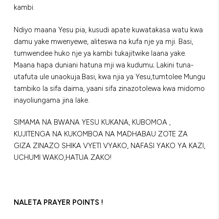
kambi.
Ndiyo maana Yesu pia, kusudi apate kuwatakasa watu kwa
damu yake mwenyewe, aliteswa na kufa nje ya mji. Basi,
tumwendee huko nje ya kambi tukajitwike laana yake.
Maana hapa duniani hatuna mji wa kudumu; Lakini tuna-
utafuta ule unaokuja.Basi, kwa njia ya Yesu,tumtolee Mungu
tambiko la sifa daima, yaani sifa zinazotolewa kwa midomo
inayoliungama jina lake.
SIMAMA NA BWANA YESU KUKANA, KUBOMOA ,
KUJITENGA NA KUKOMBOA NA MADHABAU ZOTE ZA
GIZA ZINAZO SHIKA VYETI VYAKO, NAFASI YAKO YA KAZI,
UCHUMI WAKO,HATUA ZAKO!
NALETA PRAYER POINTS !