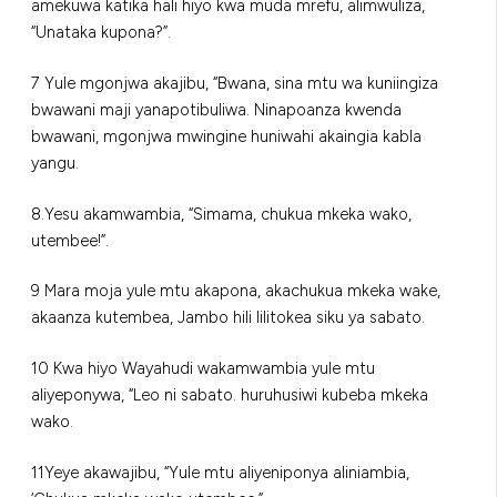
amekuwa katika hali hiyo kwa muda mrefu, alimwuliza,
“Unataka kupona?”.
7 Yule mgonjwa akajibu, “Bwana, sina mtu wa kuniingiza
bwawani maji yanapotibuliwa. Ninapoanza kwenda
bwawani, mgonjwa mwingine huniwahi akaingia kabla
yangu.
8.Yesu akamwambia, “Simama, chukua mkeka wako,
utembee!”.
9 Mara moja yule mtu akapona, akachukua mkeka wake,
akaanza kutembea, Jambo hili lilitokea siku ya sabato.
10 Kwa hiyo Wayahudi wakamwambia yule mtu
aliyeponywa, “Leo ni sabato. huruhusiwi kubeba mkeka
wako.
11Yeye akawajibu, “Yule mtu aliyeniponya aliniambia,