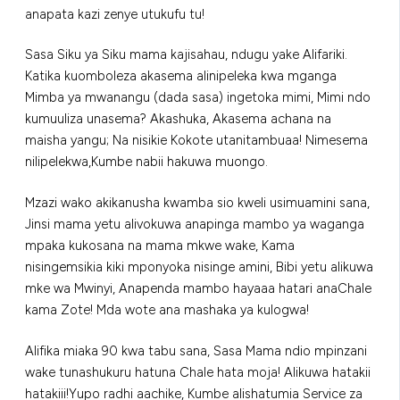
anapata kazi zenye utukufu tu!
Sasa Siku ya Siku mama kajisahau, ndugu yake Alifariki.
Katika kuomboleza akasema alinipeleka kwa mganga
Mimba ya mwanangu (dada sasa) ingetoka mimi, Mimi ndo
kumuuliza unasema? Akashuka, Akasema achana na
maisha yangu; Na nisikie Kokote utanitambuaa! Nimesema
nilipelekwa,Kumbe nabii hakuwa muongo.
Mzazi wako akikanusha kwamba sio kweli usimuamini sana,
Jinsi mama yetu alivokuwa anapinga mambo ya waganga
mpaka kukosana na mama mkwe wake, Kama
nisingemsikia kiki mponyoka nisinge amini, Bibi yetu alikuwa
mke wa Mwinyi, Anapenda mambo hayaaa hatari anaChale
kama Zote! Mda wote ana mashaka ya kulogwa!
Alifika miaka 90 kwa tabu sana, Sasa Mama ndio mpinzani
wake tunashukuru hatuna Chale hata moja! Alikuwa hatakii
hatakiii!Yupo radhi aachike, Kumbe alishatumia Service za