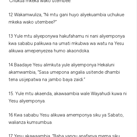
‘Chukua mkeka wako utembee.”
12 Wakamwuliza, “Ni mtu gani huyo aliyekuambia uchukue
mkeka wako utembee?”
13 Yule mtu aliyeponywa hakufahamu ni nani aliyemponya
kwa sababu palikuwa na umati mkubwa wa watu na Yesu
alikuwa amepenyezea humo akaondoka.
14.Baadaye Yesu alimkuta yule aliyemponya Hekaluni
akamwambia, “Sasa umepona angalia usitende dhambi
tena usijepatwa na jambo baya zaidi.”
15. Yule mtu akaenda, akawaambia wale Wayahudi kuwa ni
Yesu aliyemponya.
16 Kwa sababu Yesu alikuwa amemponya siku ya Sabato,
walianza kumsumbua.
17 Yesu akawaambia, “Baba yangu anafanya mema siku