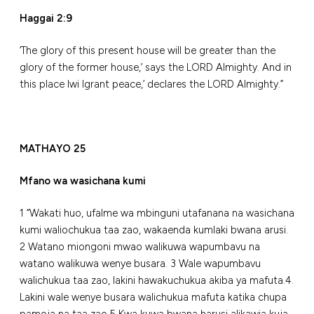
Haggai 2:9
‘The glory of this present house will be greater than the
glory of the former house,’ says the LORD Almighty. And in
this place Iwi lgrant peace,’ declares the LORD Almighty.”
MATHAYO 25
Mfano wa wasichana kumi
1 “Wakati huo, ufalme wa mbinguni utafanana na wasichana
kumi waliochukua taa zao, wakaenda kumlaki bwana arusi.
2 Watano miongoni mwao walikuwa wapumbavu na
watano walikuwa wenye busara. 3 Wale wapumbavu
walichukua taa zao, lakini hawakuchukua akiba ya mafuta.4.
Lakini wale wenye busara walichukua mafuta katika chupa
pamoja na taa zao.5 Kwa kuwa bwana harusi alikawia kuja,