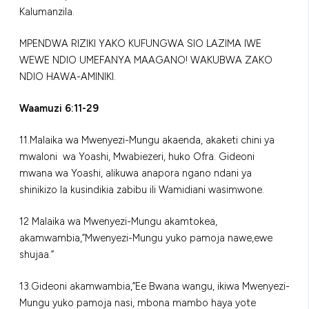
Kalumanzila.
MPENDWA RIZIKI YAKO KUFUNGWA SIO LAZIMA IWE
WEWE NDIO UMEFANYA MAAGANO! WAKUBWA ZAKO
NDIO HAWA-AMINIKI.
Waamuzi 6:11-29
11.Malaika wa Mwenyezi-Mungu akaenda, akaketi chini ya
mwaloni wa Yoashi, Mwabiezeri, huko Ofra. Gideoni
mwana wa Yoashi, alikuwa anapora ngano ndani ya
shinikizo la kusindikia zabibu ili Wamidiani wasimwone.
12 Malaika wa Mwenyezi-Mungu akamtokea,
akamwambia,”Mwenyezi-Mungu yuko pamoja nawe,ewe
shujaa.”
13.Gideoni akamwambia,”Ee Bwana wangu, ikiwa Mwenyezi-
Mungu yuko pamoja nasi, mbona mambo haya yote