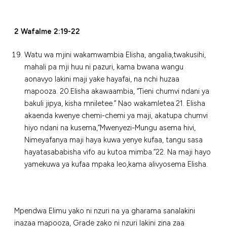
2 Wafalme 2:19-22
Watu wa mjini wakamwambia Elisha, angalia,twakusihi,
mahali pa mji huu ni pazuri, kama bwana wangu
aonavyo lakini maji yake hayafai, na nchi huzaa
mapooza. 20.Elisha akawaambia, “Tieni chumvi ndani ya
bakuli jipya, kisha mniletee.” Nao wakamletea.21. Elisha
akaenda kwenye chemi-chemi ya maji, akatupa chumvi
hiyo ndani na kusema,”Mwenyezi-Mungu asema hivi,
Nimeyafanya maji haya kuwa yenye kufaa, tangu sasa
hayatasababisha vifo au kutoa mimba.”22. Na maji hayo
yamekuwa ya kufaa mpaka leo,kama alivyosema Elisha.
Mpendwa Elimu yako ni nzuri na ya gharama sanalakini
inazaa mapooza, Grade zako ni nzuri lakini zina zaa