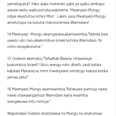
yametupata? Yako wapi matendo yake ya ajabu ambayo
wazee wetu walitusimulia,wakisema: ‘Mwenyezi-Mungu
ndiye aliyetutoa nchini Misri.’ Lakini sasa Mwenyezi-Mungu
ametutupa na kututia mikononimwa Wamidiani!
14.Mwenyezi -Mungu akamgeukia,akamwambia,”Nenda kwa
uwezo ulio nao,ukaikomboe Israeli kutoka Wamidiani. Ni
mimi ninayekutuma.”
15 Gideoni akamjibu,”Tafadhali Bwana, nitawezaje
kuikomboa Israeli? Ukoo wangu ndio dhaifu zaidi katika
kabilala Manase,na mimi mwenyewe nimdogo kabisa katika
jamaa yetu!”
16 Mwenyezi-Mungu akamwambia,”Nitakuwa pamoja nawe;
nawe utawaangamiza Wamidiani kana kwamba
wangekuwa mtu mmoja.”
Wapendwa Gideon anatokewa na Mungu na anatumwa