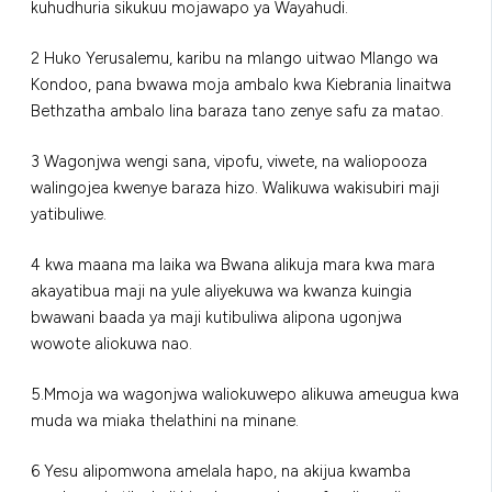
kuhudhuria sikukuu mojawapo ya Wayahudi.
2 Huko Yerusalemu, karibu na mlango uitwao Mlango wa
Kondoo, pana bwawa moja ambalo kwa Kiebrania linaitwa
Bethzatha ambalo lina baraza tano zenye safu za matao.
3 Wagonjwa wengi sana, vipofu, viwete, na waliopooza
walingojea kwenye baraza hizo. Walikuwa wakisubiri maji
yatibuliwe.
4 kwa maana ma laika wa Bwana alikuja mara kwa mara
akayatibua maji na yule aliyekuwa wa kwanza kuingia
bwawani baada ya maji kutibuliwa alipona ugonjwa
wowote aliokuwa nao.
5.Mmoja wa wagonjwa waliokuwepo alikuwa ameugua kwa
muda wa miaka thelathini na minane.
6 Yesu alipomwona amelala hapo, na akijua kwamba