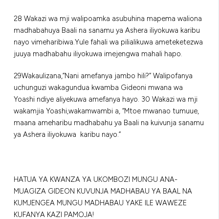
28 Wakazi wa mji walipoamka asubuhina mapema waliona
madhabahuya Baali na sanamu ya Ashera iliyokuwa karibu
nayo vimeharibiwa.Yule fahali wa pilialikuwa ameteketezwa
juuya madhabahu iliyokuwa imejengwa mahali hapo.
29Wakaulizana,”Nani amefanya jambo hili?” Walipofanya
uchunguzi wakagundua kwamba Gideoni mwana wa
Yoashi ndiye aliyekuwa amefanya hayo. 30 Wakazi wa mji
wakamjia Yoashi,wakamwambi a, “Mtoe mwanao tumuue,
maana ameharibu madhabahu ya Baali na kuivunja sanamu
ya Ashera iliyokuwa karibu nayo.”
HATUA YA KWANZA YA UKOMBOZI MUNGU ANA-
MUAGIZA GIDEON KUVUNJA MADHABAU YA BAAL NA
KUMJENGEA MUNGU MADHABAU YAKE ILE WAWEZE
KUFANYA KAZI PAMOJA!