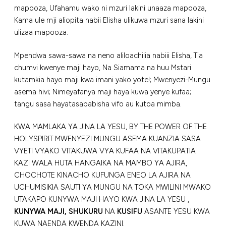
mapooza, Ufahamu wako ni mzuri lakini unaaza mapooza,
Kama ule mji aliopita nabii Elisha ulikuwa mzuri sana lakini
ulizaa mapooza.
Mpendwa sawa-sawa na neno aliloachilia nabiii Elisha, Tia
chumvi kwenye maji hayo, Na Siamama na huu Mstari
kutamkia hayo maji kwa imani yako yote!; Mwenyezi-Mungu
asema hivi; Nimeyafanya maji haya kuwa yenye kufaa;
tangu sasa hayatasababisha vifo au kutoa mimba.
KWA MAMLAKA YA JINA LA YESU, BY THE POWER OF THE
HOLYSPIRIT MWENYEZI MUNGU ASEMA KUANZIA SASA
VYETI VYAKO VITAKUWA VYA KUFAA NA VITAKUPATIA
KAZI WALA HUTA HANGAIKA NA MAMBO YA AJIRA,
CHOCHOTE KINACHO KUFUNGA ENEO LA AJIRA NA
UCHUMISIKIA SAUTI YA MUNGU NA TOKA MWILINI MWAKO
UTAKAPO KUNYWA MAJI HAYO KWA JINA LA YESU ,
KUNYWA MAJI,
SHUKURU
NA
KUSIFU
ASANTE YESU KWA
KUWA NAENDA KWENDA KAZINI.