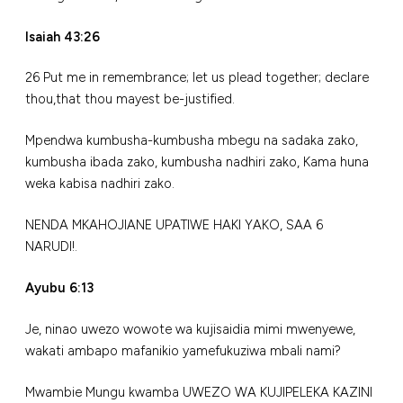
Isaiah 43:26
26 Put me in remembrance; let us plead together; declare
thou,that thou mayest be-justified.
Mpendwa kumbusha-kumbusha mbegu na sadaka zako,
kumbusha ibada zako, kumbusha nadhiri zako, Kama huna
weka kabisa nadhiri zako.
NENDA MKAHOJIANE UPATIWE HAKI YAKO, SAA 6
NARUDI!.
Ayubu 6:13
Je, ninao uwezo wowote wa kujisaidia mimi mwenyewe,
wakati ambapo mafanikio yamefukuziwa mbali nami?
Mwambie Mungu kwamba UWEZO WA KUJIPELEKA KAZINI