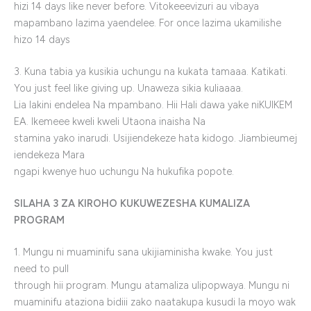
hizi 14 days like never before. Vitokeeevizuri au vibaya
mapambano lazima yaendelee. For once lazima ukamilishe
hizo 14 days
3. Kuna tabia ya kusikia uchungu na kukata tamaaa. Katikati.
You just feel like giving up. Unaweza sikia kuliaaaa.
Lia lakini endelea Na mpambano. Hii Hali dawa yake niKUIKEM
EA. Ikemeee kweli kweli Utaona inaisha Na
stamina yako inarudi. Usijiendekeze hata kidogo. Jiambieumej
iendekeza Mara
ngapi kwenye huo uchungu Na hukufika popote.
SILAHA 3 ZA KIROHO KUKUWEZESHA KUMALIZA
PROGRAM
1. Mungu ni muaminifu sana ukijiaminisha kwake. You just
need to pull
through hii program. Mungu atamaliza ulipopwaya. Mungu ni
muaminifu ataziona bidiii zako naatakupa kusudi la moyo wak