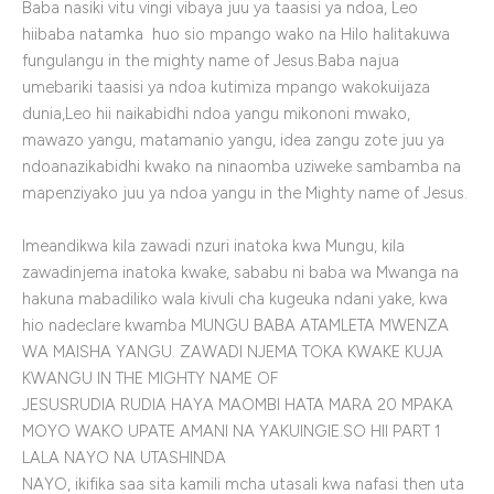
Baba nasiki vitu vingi vibaya juu ya taasisi ya ndoa, Leo
hiibaba natamka huo sio mpango wako na Hilo halitakuwa
fungulangu in the mighty name of Jesus.Baba najua
umebariki taasisi ya ndoa kutimiza mpango wakokuijaza
dunia,Leo hii naikabidhi ndoa yangu mikononi mwako,
mawazo yangu, matamanio yangu, idea zangu zote juu ya
ndoanazikabidhi kwako na ninaomba uziweke sambamba na
mapenziyako juu ya ndoa yangu in the Mighty name of Jesus.
Imeandikwa kila zawadi nzuri inatoka kwa Mungu, kila
zawadinjema inatoka kwake, sababu ni baba wa Mwanga na
hakuna mabadiliko wala kivuli cha kugeuka ndani yake, kwa
hio nadeclare kwamba MUNGU BABA ATAMLETA MWENZA
WA MAISHA YANGU. ZAWADI NJEMA TOKA KWAKE KUJA
KWANGU IN THE MIGHTY NAME OF
JESUS
RUDIA
RUDIA
HAYA MAOMBI HATA MARA 20 MPAKA
MOYO WAKO UPATE AMANI NA YAKUINGIE.
SO HII PART 1
LALA NAYO NA
UTA
SHINDA
NAYO
,
ikifika
saa
sita
kamili
mcha
utasali
kwa
nafasi
then
uta