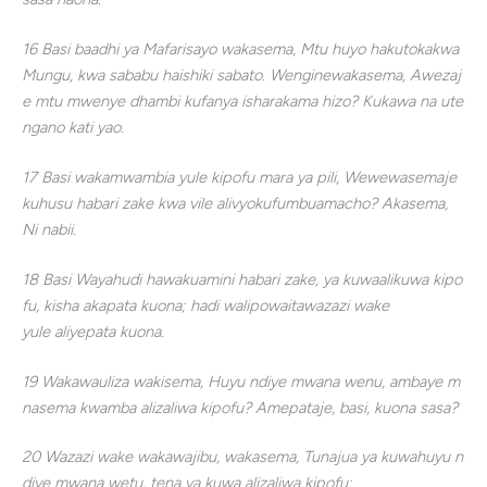
16 Basi baadhi ya Mafarisayo wakasema, Mtu huyo hakutokakwa
Mungu, kwa sababu haishiki sabato. Wenginewakasema, Awezaj
e mtu mwenye dhambi kufanya isharakama hizo? Kukawa na ute
ngano kati yao.
17 Basi wakamwambia yule kipofu mara ya pili, Wewewasemaje
kuhusu habari zake kwa vile alivyokufumbuamacho? Akasema,
Ni nabii.
18 Basi Wayahudi hawakuamini habari zake, ya kuwaalikuwa kipo
fu, kisha akapata kuona; hadi walipowaitawazazi wake
yule aliyepata kuona.
19 Wakawauliza wakisema, Huyu ndiye mwana wenu, ambaye m
nasema kwamba alizaliwa kipofu? Amepataje, basi, kuona sasa?
20 Wazazi wake wakawajibu, wakasema, Tunajua ya kuwahuyu n
diye mwana wetu, tena ya kuwa alizaliwa kipofu;