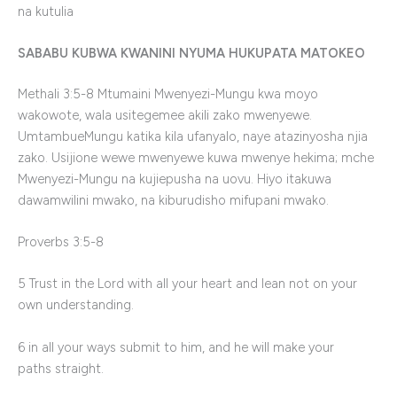
na
kutulia
SABABU KUBWA KWANINI NYUMA HUKUPATA MATOKEO
Methali
3:5-8
Mtumaini Mwenyezi-Mungu kwa moyo
wakowote, wala usitegemee akili zako mwenyewe.
UmtambueMungu katika kila ufanyalo, naye atazinyosha njia
zako. Usijione wewe mwenyewe kuwa mwenye hekima; mche
Mwenyezi-Mungu na kujiepusha na uovu. Hiyo itakuwa
dawamwilini mwako, na kiburudisho mifupani mwako.
Proverbs 3:5-8
5 Trust in the Lord with all your heart and lean not on your
own understanding.
6 in all your ways submit to him, and he will make your
paths straight.