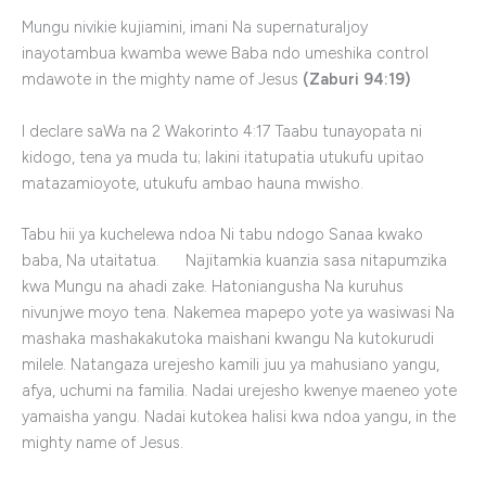
Mungu nivikie kujiamini, imani Na supernaturaljoy
inayotambua kwamba wewe Baba ndo umeshika control
mdawote in the mighty name of Jesus
(Zaburi 94:19)
I declare saWa na 2 Wakorinto 4:17 Taabu tunayopata ni
kidogo, tena ya muda tu; lakini itatupatia utukufu upitao
matazamioyote, utukufu ambao hauna mwisho.
Tabu hii ya kuchelewa ndoa Ni tabu ndogo Sanaa kwako
baba, Na utaitatua. Najitamkia kuanzia sasa nitapumzika
kwa Mungu na ahadi zake. Hatoniangusha Na kuruhus
nivunjwe moyo tena. Nakemea mapepo yote ya wasiwasi Na
mashaka mashakakutoka maishani kwangu Na kutokurudi
milele. Natangaza urejesho kamili juu ya mahusiano yangu,
afya, uchumi na familia. Nadai urejesho kwenye maeneo yote
yamaisha yangu. Nadai kutokea halisi kwa ndoa yangu, in the
mighty name of Jesus.