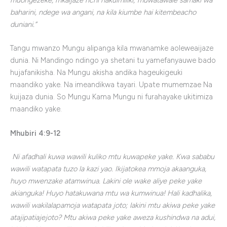
muongezeke, mkaijaze nchi nakuimiliki; muwatawale samaki wa
baharini, ndege wa angani, na kila kiumbe hai kitembeacho
duniani.”
Tangu mwanzo Mungu alipanga kila mwanamke aoleweaijaze
dunia. Ni Mandingo ndingo ya shetani tu yamefanyauwe bado
hujafanikisha. Na Mungu akisha andika hageukigeuki
maandiko yake. Na imeandikwa tayari. Upate mumemzae Na
kuijaza dunia. So Mungu Kama Mungu ni furahayake ukitimiza
maandiko yake.
Mhubiri
4:9-12
Ni afadhali kuwa wawili kuliko mtu kuwapeke yake. Kwa sababu
wawili watapata tuzo la kazi yao. Ikijatokea mmoja akaanguka,
huyo mwenzake atamwinua. Lakini ole wake aliye peke yake
akianguka! Huyo hatakuwana mtu wa kumwinua! Hali kadhalika,
wawili wakilalapamoja watapata joto; lakini mtu akiwa peke yake
atajipatiajejoto? Mtu akiwa peke yake aweza kushindwa na adui,