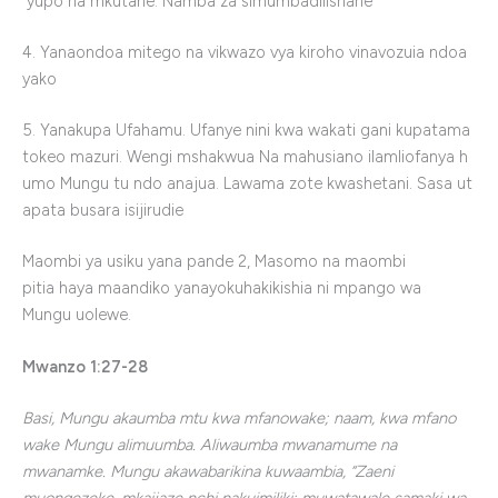
yupo na mkutane. Namba za simumbadilishane
4. Yanaondoa mitego na vikwazo vya kiroho vinavozuia ndoa
yako
5. Yanakupa Ufahamu. Ufanye nini kwa wakati gani kupatama
tokeo mazuri. Wengi mshakwua Na mahusiano ilamliofanya h
umo Mungu tu ndo anajua. Lawama zote kwashetani. Sasa ut
apata busara isijirudie
Maombi ya usiku yana pande 2, Masomo na maombi
p
itia
haya
maandiko
yanayokuhakikishia
ni
mpango
wa
Mungu
uolewe
.
Mwanzo
1:27-28
Basi, Mungu akaumba mtu kwa mfanowake; naam, kwa mfano
wake Mungu alimuumba. Aliwaumba mwanamume na
mwanamke. Mungu akawabarikina kuwaambia, “Zaeni