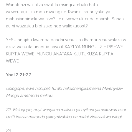
Wanafunzi waliuliza swali la msingi ambalo hata
weweunajiuliza mda mwengine. Kwanini safari yako ya
mahusianoimekuwa hivo? Je ni wewe ulitenda dhambi Sanaa
au ni wazaziau bibi zako ndo waliokucost?
YESU
anajibu
kwamba
baadhi
yenu
sio
dhambi
zenu
wala
za
w
azazi
wenu
ila
unapitia
hayo
ili
KAZI YA MUNGU IZIHIRISHWE
KUPITIA WEWE. MUNGU ANATAKA KUJITUKUZA KUPITIA
WEWE
Yoel
2:21-27
Usiogope, ewe nchi,bali furahi nakushangilia,maana Mwenyezi-
Mungu ametenda makuu.
22. Msiogope, enyi wanyama.malisho ya nyikani yamekuwamazur
i,miti inazaa matunda yake,mizabibu na mitini zinazaakwa wingi.
23.