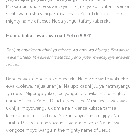
Mtakatifunifundishe kuwa tayari, na jinsi ya kumvutia mwenza
sahihi wamaisha yangu katika Jina la Yesu. I declare in the
mighty name of Jesus Ndoa yangu itafanyikabaraka.
Mungu baba sawa sawa na 1 Petro 5:6-7
Basi, nyenyekeeni chini ya mkono wa enzi wa Mungu, iliawainue
wakati ufaao. Mwekeeni matatizo yenu yote, maanayeye anawat
unzeni.
Baba naweka mbele zako mashaka Na mzigo wote wakuchel
ewa kuolewa, najua unanijali Na upo kazini juu ya hatmayangu
ya ndoa. Mipango yako juuu yangu itafanyika in the mighty
name of Jesus.Kama Daudi alivosali, na Mimi nasali, wasiwasi
ukinijia, moyowangu ukizimia na nikianza kukata tamaa
kuhusu ndoa nitulizebaba Na kunifanyia tumaini jipya Na
furaha. Ruhusu amaniyako ipitayo amani zote, Na uelewa
viongoze moyo wangu in the mighty name of Jesus.