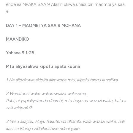
endelea
MPAKA SAA 9
Alasiri
ukiwa
unasubiri
maombi
ya
saa
9
DAY 1 –
MAOMBI YA SAA 9 MCHANA
MAANDIKO
Yohana 9:1-25
Mtu
aliyezaliwa
kipofu
apata
kuona
1 Na alipokuwa akipita alimwona mtu, kipofu tangu kuzaliwa.
2 Wanafunzi wake wakamwuliza wakisema,
Rabi, ni yupialiyetenda dhambi, mtu huyu au wazazi wake, hata a
zaliwekipofu?
3 Yesu akajibu, Huyu hakutenda dhambi, wala wazazi wake; bali
kazi za Mungu zidhihirishwe ndani yake.