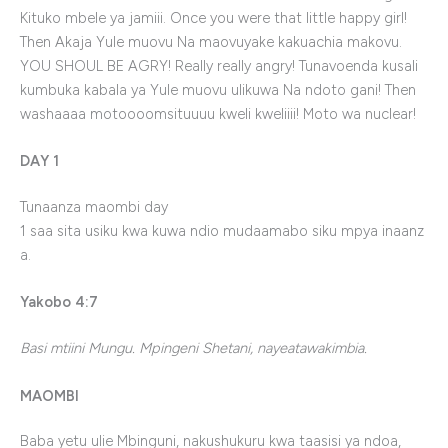
Kituko mbele ya jamiii. Once you were that little happy girl!
Then Akaja Yule muovu Na maovuyake kakuachia makovu.
YOU SHOUL BE AGRY! Really really angry! Tunavoenda kusali
kumbuka kabala ya Yule muovu ulikuwa Na ndoto gani! Then
washaaaa motoooomsituuuu kweli kweliiii! Moto wa nuclear!
DAY 1
Tunaanza
maombi
day
1
saa
sita
usiku
kwa
kuwa
ndio
muda
amabo
siku
mpya
inaanz
a
.
Yakobo
4:7
Basi mtiini Mungu. Mpingeni Shetani, nayeatawakimbia.
MAOMBI
Baba yetu ulie Mbinguni, nakushukuru kwa taasisi ya ndoa,