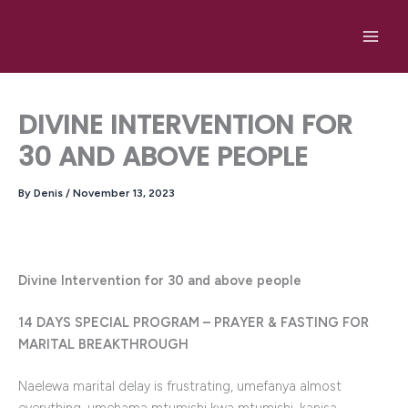
Skip
to
content
DIVINE INTERVENTION FOR
30 AND ABOVE PEOPLE
By
Denis
/
November 13, 2023
Divine Intervention for 30 and above people
14 DAYS SPECIAL PROGRAM – PRAYER & FASTING FOR
MARITAL BREAKTHROUGH
Naelewa marital delay is frustrating, umefanya almost
everything, umehama mtumishi kwa mtumishi, kanisa