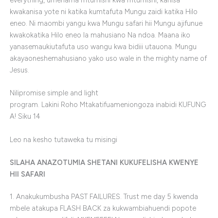
kwakanisa yote ni katika kumtafuta Mungu zaidi katika Hilo
eneo. Ni maombi yangu kwa Mungu safari hii Mungu ajifunue
kwakokatika Hilo eneo la mahusiano Na ndoa. Maana iko
yanasemaukiutafuta uso wangu kwa bidiii utauona. Mungu
akayaoneshemahusiano yako uso wale in the mighty name of
Jesus.
Nilipromise simple and light
program. Lakini Roho Mtakatifuameniongoza inabidi KUFUNG
A! Siku 14
Leo na kesho tutaweka tu misingi
SILAHA ANAZOTUMIA SHETANI KUKUFELISHA KWENYE
HII SAFARI
1. Anakukumbusha PAST FAILURES. Trust me day 5 kwenda
mbele atakupa FLASH BACK za kukwambiahuendi popote