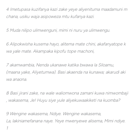
4 Imetupasa kuzifanya kazi zake yeye aliyenituma maadamuni m
chana, usiku waja asipoweza mtu kufanya kazi.
5 Muda nilipo ulimwenguni, mimi ni nuru ya ulimwengu.
6 Alipokwisha kusema hayo, alitema mate chini, akafanyatope k
wa yale mate. Akampaka kipofu tope machoni,
7 akamwambia, Nenda ukanawe katika bwawa la Siloamu,
(maana yake, Aliyetumwa). Basi akaenda na kunawa; akarudi aki
wa anaona.
8 Basi jirani zake, na wale waliomwona zamani kuwa nimwombaji
, wakasema, Je! Huyu siye yule aliyekuwaakiketi na kuomba?
9 Wengine wakasema, Ndiye. Wengine wakasema,
La, lakiniamefanana naye. Yeye mwenyewe alisema, Mimi ndiye.
1