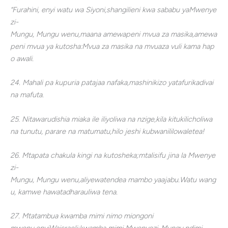
“Furahini, enyi watu wa Siyoni,shangilieni kwa sababu yaMwenye
zi-
Mungu, Mungu wenu,maana amewapeni mvua za masika,amewa
peni mvua ya kutosha:Mvua za masika na mvuaza vuli kama hap
o awali.
24. Mahali pa kupuria patajaa nafaka,mashinikizo yatafurikadivai
na mafuta.
25. Nitawarudishia miaka ile iliyoliwa na nzige,kila kitukilicholiwa
na tunutu, parare na matumatu,hilo jeshi kubwanililowaletea!
26. Mtapata chakula kingi na kutosheka;mtalisifu jina la Mwenye
zi-
Mungu, Mungu wenu,aliyewatendea mambo yaajabu.Watu wang
u, kamwe hawatadharauliwa tena.
27. Mtatambua kwamba mimi nimo miongoni