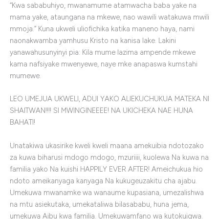
“Kwa sababuhiyo, mwanamume atamwacha baba yake na
mama yake, ataungana na mkewe, nao wawili watakuwa mwili
mmoja.” Kuna ukweli uliofichika katika maneno haya, nami
naonakwamba yamhusu Kristo na kanisa lake. Lakini
yanawahusunyinyi pia: Kila mume lazima ampende mkewe
kama nafsiyake mwenyewe, naye mke anapaswa kumstahi
mumewe.
LEO UMEJUA UKWELI, ADUI YAKO ALIEKUCHUKUA MATEKA NI
SHAITWAN!!!! SI MWINGINEEEE! NA UKICHEKA NAE HUNA
BAHATI!
Unatakiwa ukasirike kweli kweli maana amekuibia ndotozako
za kuwa biharusi mdogo mdogo, mzuriiii, kuolewa Na kuwa na
familia yako Na kuishi HAPPILY EVER AFTER! Ameichukua hio
ndoto ameikanyaga kanyaga Na kukugeuzakitu cha ajabu.
Umekuwa mwanamke wa wanaume kupasiana, umezalishwa
na mtu asiekutaka, umekataliwa bilasababu, huna jema,
umekuwa Aibu kwa familia. Umekuwamfano wa kutokuigwa.