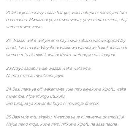
21 lakini jinsi aonavyo sasa hatujui; wala hatujui ni nanialiyemfum
bua macho. Mwulizeni yeye mwenyewe; yeye nimtu mzima; ataji
semea mwenyewe.
22 Wazazi wake waliyasema hayo kwa sababu waliwaogopaWay
ahudi; kwa maana Wayahudi walikuwa wamekwishakukubaliana k
wamba mtu akimkiri kuwa ni Kristo, atatengwa na sinagogi.
23 Ndiyo sababu wale wazazi wake walisema,
Ni mtu mzima, mwulizeni yeye.
24 Basi mara ya pili wakamwita yule mtu aliyekuwa kipofu, waka
mwambia, Mpe Mungu utukufu.
Sisi tunajua ya kuwamtu huyo ni mwenye dhambi.
25 Basi yule mtu akajibu, Kwamba yeye ni mwenye dhambisijui.
Najua neno moja, kuwa mimi nilikuwa kipofu na sasa naona.