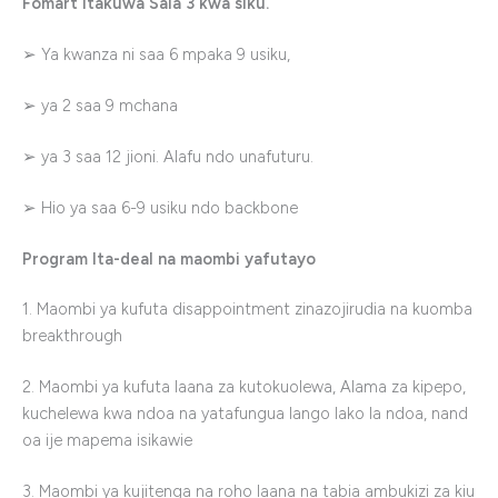
Fomart
itakuwa
Sala 3
kwa
siku
.
➢
Ya kwanza ni saa 6 mpaka 9 usiku,
➢
ya 2 saa 9 mchana
➢
ya 3 saa 12 jioni. Alafu ndo unafuturu.
➢
Hio
ya
saa
6-9
usiku
ndo
backbone
Program Ita-deal na maombi yafutayo
1. Maombi ya kufuta disappointment zinazojirudia na kuomba
breakthrough
2. Maombi ya kufuta laana za kutokuolewa, Alama za kipepo,
kuchelewa kwa ndoa na yatafungua lango lako la ndoa, nand
oa ije mapema isikawie
3. Maombi ya kujitenga na roho laana na tabia ambukizi za kiu