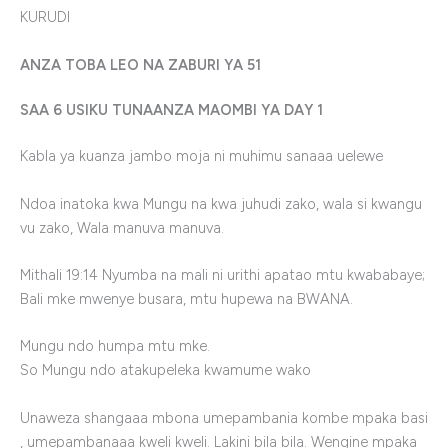
KURUDI
ANZA TOBA LEO NA ZABURI YA 51
SAA 6 USIKU TUNAANZA MAOMBI YA DAY 1
Kabla ya kuanza jambo moja ni muhimu sanaaa uelewe
Ndoa inatoka kwa Mungu na kwa juhudi zako, wala si kwangu
vu zako, Wala manuva manuva.
Mithali
19:14
Nyumba na mali ni urithi apatao mtu kwababaye;
Bali mke mwenye busara, mtu hupewa na BWANA.
Mungu ndo humpa mtu mke.
So Mungu ndo atakupeleka kwamume wako
Unaweza shangaaa mbona umepambania kombe mpaka basi
, umepambanaaa kweli kweli. Lakini bila bila. Wengine mpaka