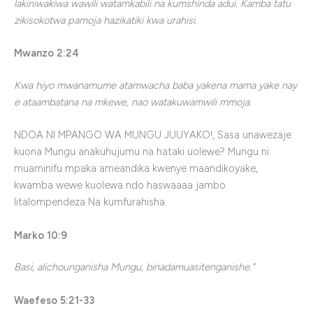
lakiniwakiwa wawili watamkabili na kumshinda adui. Kamba tatu
zikisokotwa pamoja hazikatiki kwa urahisi.
Mwanzo
2:24
Kwa
hiyo mwanamume atamwacha baba yakena mama yake nay
e ataambatana na mkewe, nao watakuwamwili mmoja.
NDOA NI MPANGO WA MUNGU JUUYAKO!, Sasa unawezaje
kuona Mungu anakuhujumu na hataki uolewe? Mungu ni
muaminifu mpaka ameandika kwenye maandikoyake,
kwamba wewe kuolewa ndo haswaaaa jambo
litalompendeza Na kumfurahisha.
Marko 10:9
Basi, alichounganisha Mungu, binadamuasitenganishe.”
Waefeso
5:21-33