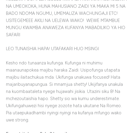
NA UMEOKOKA, HUNA MAHUSIANO ZAIDI YA MIAKA MI 5 NA
BADO NDOMA NGUMU, UMEMALIZA WACHUNGAJI ETC!
USITEGEMEEE AKILI NA UELEWA WAKO! WEWE MTAMBUE
MUNGU KWAMBA ANAWEZA KUFANYA MABADILIKO YA HIO
SAFARI
LEO TUNAISHIA HAPA! UTAFAKARI HUO MSINGI
Kesho ndo tunaanza kufunga. Kufunga ni muhimu
maanaunapokea majibu haraka Zaidi. Usipofunga utapata
majibu ilaitachukua mda. Ukifunga unakuwa focused! Hata
majaribuyanapungua. Si mnamjua shetty! Ukijifanya unakula
na kuombaataleta nyege hujawahi jisikia. Utazini siku 8! Na
mchezoutaishia hapo. Shetty sio wa kumu underestimate.
Ukifungahuwezi hisi nyege zozote hata ukutane Na Romeo.
Pia utaepukadhambi nyingi nyingi na kufanya mfungo wako
uwe strong.