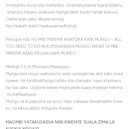
mmejaribu kuoa bila mafanikio. Unamuhudumia kijana kilakitu,
unampa mpaka unakuwa mjinga lakini bado hataki kukuoa.
Game plan yako ilikuwa wrong.
Na mkakati wako haukuwamadhubuti.
Principle ndo hio MKE MWEMA ANATOKA KWA MUNGU – ALL
YOU NEED TO DO NI KUMSHAWISHI MUNGU WEWE NI MKE
MWEMA ATAKUPELEKA KWA MUMEO
Methali
3:5-8
Mtumaini Mwenyezi-
Mungu kwa moyo wakowote, wala usitegemee akili zako mwe
nyewe. UmtambueMungu katika kila ufanyalo, naye atazinyos
ha njia zako. Usijione wewe mwenyewe kuwa mwenye hekima;
mcheMwenyezi-
Mungu na kujiepusha na uovu. Hiyo itakuwa dawamwilini mwa
ko, na kiburudisho mifupani mwako.
MAOMBI YATAKUSAIDIA NINI KWENYE SUALA ZIMA LA
KUFIKIA NDOA??