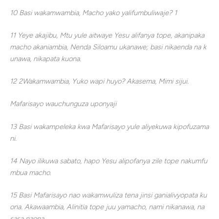
10 Basi wakamwambia, Macho yako yalifumbuliwaje? 1
11 Yeye akajibu, Mtu yule aitwaye Yesu alifanya tope, akanipaka
macho akaniambia, Nenda Siloamu ukanawe; basi nikaenda na k
unawa, nikapata kuona.
12 2Wakamwambia, Yuko wapi huyo? Akasema, Mimi sijui.
Mafarisayo
wauchunguza
uponyaji
13 Basi wakampeleka kwa Mafarisayo yule aliyekuwa kipofuzama
ni.
14 Nayo ilikuwa sabato, hapo Yesu alipofanya zile tope nakumfu
mbua macho.
15 Basi Mafarisayo nao wakamwuliza tena jinsi ganialivyopata ku
ona. Akawaambia, Alinitia tope juu yamacho, nami nikanawa, na
sasa naona.