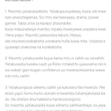
1. Maombi yatakubadilisha. Yatakupa kujielewa, kuwa vile mwe
nzio anavotegemea. Sio mtu wa hasiraaaa, drama, power
games. Tabia zote za kipepo zitaondoka.
Kuna mdaunafanya mambo mpaka mwenyewe unasema kwel
i Nina pepo. Maombi yataondoa kiburiii, Matusi,
vile vituvinavosababisha uonekane hufai kuwa mke. Utaanza k
ujuawapi unakosea na kurekebisha
2. Maombi yatakusaidia kujua kama mtu ni sahihi au siosahihi.
Yatakusaidia kuisikia sauti ya Roho mtakatifu ujueuseme nini k
wa wakati gani kugain confidence ya mwenziokwamba wewe
ndo mtu sahihi.
3. Yatakuongoza sehemu sahihi ya kukutana Na mwenzio. Mw
enzio yupo humu humu duniani ni kwamba tuhamjakutana ba
do. Na shetani Ana hakikisha hamkutaningooo.
So maombi yatakusaidia kuwa sehemu sahihiambayo na yeye