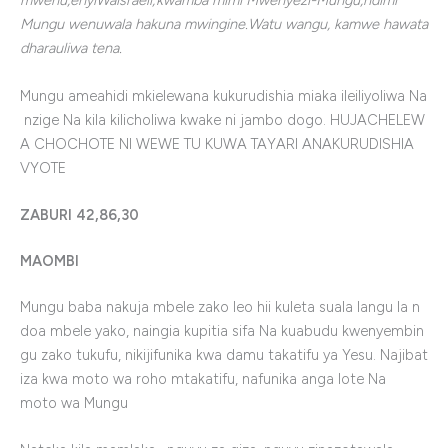
mwenu,enyiWaisraeli;kwamba mimi Mwenyezi-Mungu,ndimi
Mungu wenuwala hakuna mwingine.Watu wangu, kamwe hawata
dharauliwa tena.
Mungu
ameahidi
mkielewana
kukurudishia
miaka
ile
iliyoliwa
Na
nzige
Na
kila
kilicholiwa
kwake
ni
jambo
dogo
.
HUJACHELEW
A CHOCHOTE NI WEWE TU KUWA TAYARI ANAKURUDISHIA
VYOTE
ZABURI 42,86,30
MAOMBI
Mungu baba nakuja mbele zako leo hii kuleta suala langu la n
doa mbele yako, naingia kupitia sifa Na kuabudu kwenyembin
gu zako tukufu, nikijifunika kwa damu takatifu ya Yesu. Najibat
iza kwa moto wa roho mtakatifu, nafunika anga lote Na
moto wa Mungu