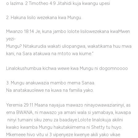
o lazima.
2
Timotheo
4:9
Jitahidi kuja kwangu upesi
2. Hakuna lisilo wezekana kwa Mungu.
Mwanzo
18:14
Je, kuna jambo lolote lisilowezekana kwaMwen
yezi-
Mungu? Nitakurudia wakati uliopangwa, wakatikama huu mwa
kani, na Sara atakuwa na mtoto wa kiume.”
Linalokushumbua kichwa wewe kwa Mungu ni dogomnoooo
3. Mungu anakuwazia mambo mema Sanaa.
Na anatakauolewe na kuwa na familia yako.
Yeremia
29:11
Maana nayajua mawazo ninayowawazianinyi, as
ema BWANA, ni mawazo ya amani wala si yamabaya, kuwapa
ninyi tumaini siku zenu za baadaye.Lolote linalokuja akilini
kwako kwamba Mungu hakutakiiimema ni Shetty tu huyo.
Mkemeee h
ivo
vitu
vi 3
vipenyeze
kwenye
akili
yako
vikae