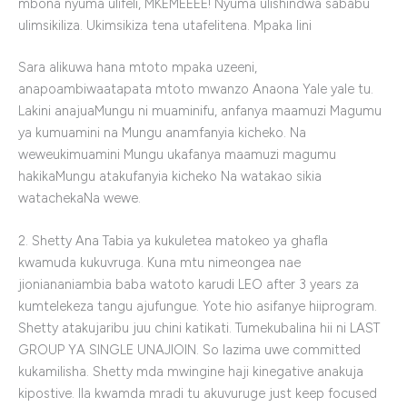
mbona nyuma ulifeli, MKEMEEEE! Nyuma ulishindwa sababu
ulimsikiliza. Ukimsikiza tena utafelitena. Mpaka lini
Sara alikuwa hana mtoto mpaka uzeeni,
anapoambiwaatapata mtoto mwanzo Anaona Yale yale tu.
Lakini anajuaMungu ni muaminifu, anfanya maamuzi Magumu
ya kumuamini na Mungu anamfanyia kicheko. Na
weweukimuamini Mungu ukafanya maamuzi magumu
hakikaMungu atakufanyia kicheko Na watakao sikia
watachekaNa wewe.
2. Shetty Ana Tabia ya kukuletea matokeo ya ghafla
kwamuda kukuvruga. Kuna mtu nimeongea nae
jioniananiambia baba watoto karudi LEO after 3 years za
kumtelekeza tangu ajufungue. Yote hio asifanye hiiprogram.
Shetty atakujaribu juu chini katikati. Tumekubalina hii ni LAST
GROUP YA SINGLE UNAJIOIN. So lazima uwe committed
kukamilisha. Shetty mda mwingine haji kinegative anakuja
kipostive. Ila kwamda mradi tu akuvuruge just keep focused