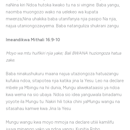
naNina kiri Ndoa hutoka kwako tu na si vingine. Baba yangu,
naomba muongozo wako na uelekeo wa kupata
mwenza,Nina uhakika baba utanifanyia njia pasipo Na njia,
najua utaniongozavyema. Baba natanguliza shukrani zangu.
Imeandikwa Mithali 16:9-10
Moyo wa mtu huifikiri njia yake; Bali BWANA huziongoza hatua
zake.
Baba ninakushukuru maana najua utaziongoza hatuazangu
kufukia ndoa, sitapotea njia katika jina la Yesu. Leo na declare
mbele ya Mbingu na hii dunia, Mungu aliwekataasisi ya ndoa
kwa wema na sio ubaya. Ndoa sio idea yanguwala binadamu
yoyote ila Mungu tu. Nakiri hili toka chini yaMungu wangu na
sitasahau kamwe kwa Jina la Yesu.
Mungu wangu kwa moyo mmoja na declare utiiii kamilifu
juuya mipango yako ya ndoa yangu. Kupitia Roho