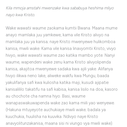
Kila mmoja amstahi mwenzake kwa sababuya heshima mliyo
nayo kwa Kristo.
Wake wawatii waume zaokama kumtii Bwana. Maana mume
anayo mamlaka juu yamkewe, kama vile Kristo alivyo na
mamlaka juu ya kanisa; naye Kristo mwenyewe hulikomboa
kanisa, mwili wake. Kama vile kanisa linavyomtii Kristo, vivyo
hivyo, wake wawatii waume zao katika mambo yote. Nanyi
waume, wapendeni wake zenu kama Kristo alivyolipenda
kanisa, akajitoa mwenyewe sadaka kwa ajili yake. Alifanya
hivyo ilikwa neno lake, aliweke wakfu kwa Mungu, baada
yakulifanya safi kwa kuliosha katika maji, kusudi ajipatie
kanisalililo takatifu na safi kabisa, kanisa lisilo na doa, kasoro
au chochote cha namna hiyo. Basi, waume
wanapaswakuwapenda wake zao kama miili yao wenyewe.
(Hakuna mtuyeyote auchukiaye mwili wake; badala ya
kuuchukia, huulisha na kuuvika. Ndivyo naye Kristo
anavyolitunzakanisa, maana sisi ni viungo vya mwili wake).