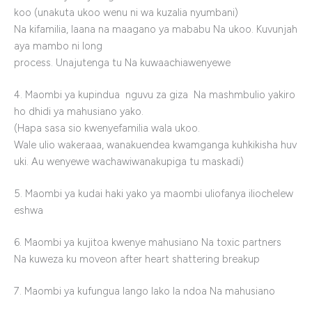
koo (unakuta ukoo wenu ni wa kuzalia nyumbani)
Na kifamilia, laana na maagano ya mababu Na ukoo. Kuvunjah
aya mambo ni long
process. Unajutenga tu Na kuwaachiawenyewe
4. Maombi ya kupindua nguvu za giza Na mashmbulio yakiro
ho dhidi ya mahusiano yako.
(Hapa sasa sio kwenyefamilia wala ukoo.
Wale ulio wakeraaa, wanakuendea kwamganga kuhkikisha huv
uki. Au wenyewe wachawiwanakupiga tu maskadi)
5. Maombi ya kudai haki yako ya maombi uliofanya iliochelew
eshwa
6. Maombi ya kujitoa kwenye mahusiano Na toxic partners
Na kuweza ku moveon after heart shattering breakup
7. Maombi ya kufungua lango lako la ndoa Na mahusiano